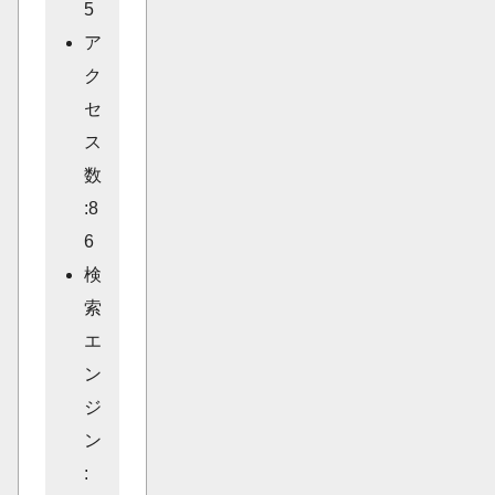
5
ア
ク
セ
ス
数
:8
6
検
索
エ
ン
ジ
ン
: