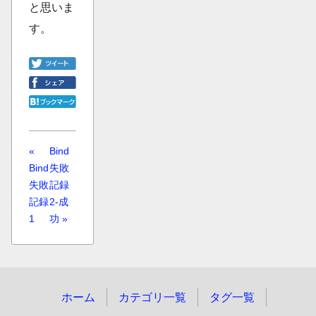
と思いま
す。
«
Bind
Bind
失敗
失敗
記録
記録
2-成
1
功 »
ホーム
カテゴリ一覧
タグ一覧