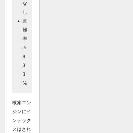
な
し
直
帰
率
:5
8.
3
3
%
検索エン
ジンにイ
ンデック
スはされ