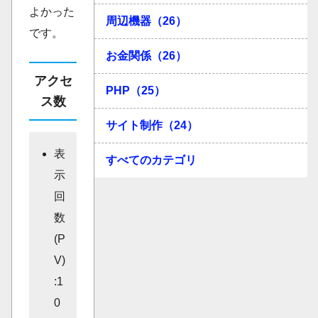
よかった
周辺機器（26）
です。
お金関係（26）
アクセ
PHP（25）
ス数
サイト制作（24）
表
すべてのカテゴリ
示
回
数
(P
V)
:1
0