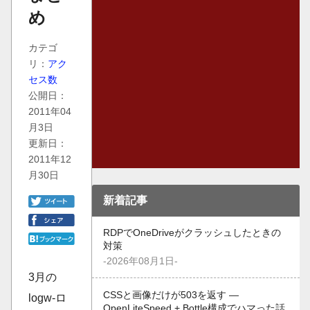
め
カテゴ
リ：
アク
セス数
公開日：
2011年04
月3日
更新日：
2011年12
月30日
新着記事
RDPでOneDriveがクラッシュしたときの
対策
-2026年08月1日-
3月の
CSSと画像だけが503を返す —
logw-ロ
OpenLiteSpeed + Bottle構成でハマった話