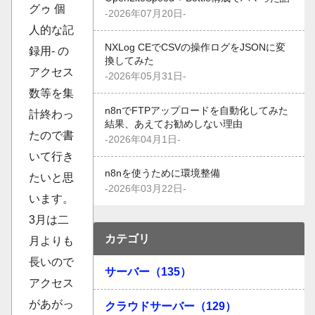
グゥ 個
-2026年07月20日-
人的な記
NXLog CEでCSVの操作ログをJSONに変
録用- の
換してみた
アクセス
-2026年05月31日-
数等を集
n8nでFTPアップロードを自動化してみた
計終わっ
結果、あえてお勧めしない理由
たので書
-2026年04月1日-
いて行き
n8nを使うために環境整備
たいと思
-2026年03月22日-
います。
3月は二
カテゴリ
月よりも
長いので
サーバー（135）
アクセス
があがっ
クラウドサーバー（129）