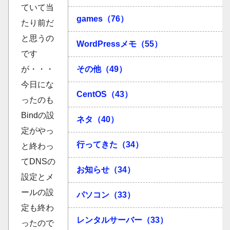
ていて当
games（76）
たり前だ
と思うの
WordPressメモ（55）
です
が・・・
その他（49）
今日にな
CentOS（43）
ったのも
Bindの設
ネタ（40）
定がやっ
行ってきた（34）
と終わっ
てDNSの
お知らせ（34）
設定とメ
ールの設
パソコン（33）
定も終わ
レンタルサーバー（33）
ったので