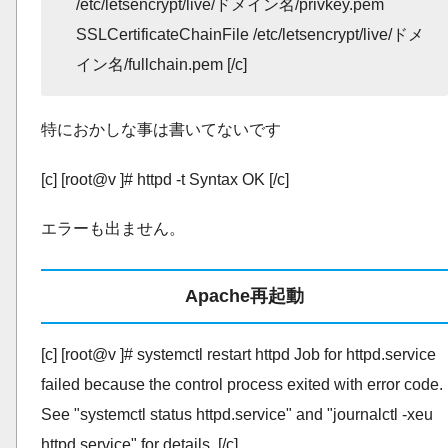
/etc/letsencrypt/live/ドメイン名/privkey.pem
SSLCertificateChainFile /etc/letsencrypt/live/ドメ
イン名/fullchain.pem
[/c]
特におかしな事は書いてないです
[c] [root@v ]# httpd -t Syntax OK [/c]
エラーも出ません。
Apache再起動
[c] [root@v ]# systemctl restart httpd Job for httpd.service
failed because the control process exited with error code.
See "systemctl status httpd.service" and "journalctl -xeu
httpd.service" for details. [/c]