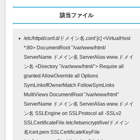
該当ファイル
/etc/httpd/conf.d/ドメイン名.conf [c] <VirtualHost
*:80> DocumentRoot "/var/www/html/
ServerName ドメイン名 ServerAlias www.ドメイ
ン名 <Directory "/var/www/html/"> Require all
granted AllowOverride all Options
SymLinksIfOwnerMatch FollowSymLinks
MultiViews
DocumentRoot "/var/www/html"
ServerName ドメイン名 ServerAlias www.ドメイ
ン名 SSLEngine on SSLProtocol all -SSLv2
SSLCertificateFile /etc/letsencrypt/live/ドメイン
名/cert.pem SSLCertificateKeyFile