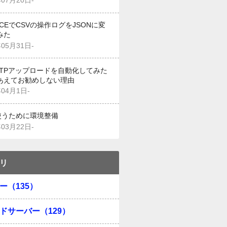
年07月20日-
g CEでCSVの操作ログをJSONに変
みた
年05月31日-
でFTPアップロードを自動化してみた
あえてお勧めしない理由
年04月1日-
を使うために環境整備
年03月22日-
リ
ー（135）
ドサーバー（129）