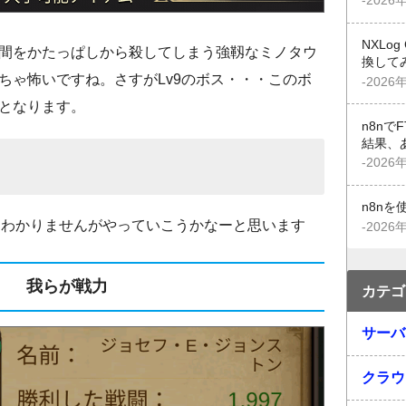
-2026
NXLo
間をかたっぱしから殺してしまう強靱なミノタウ
換して
ちゃ怖いですね。さすがLv9のボス・・・このボ
-2026
となります。
n8n
結果、
-2026
n8n
よくわかりませんがやっていこうかなーと思います
-2026
我らが戦力
カテゴ
サーバ
クラウ