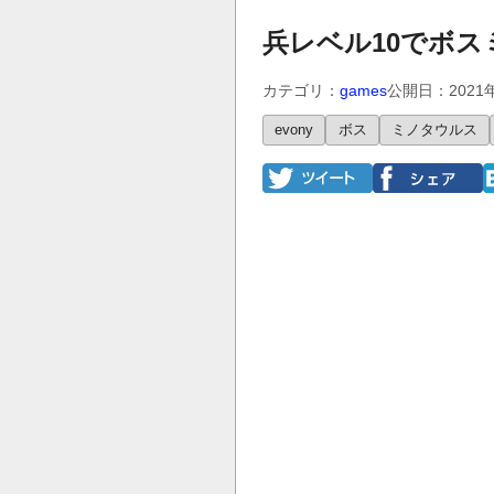
兵レベル10でボ
カテゴリ：
games
公開日：2021
evony
ボス
ミノタウルス