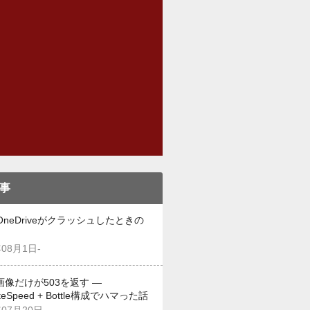
事
OneDriveがクラッシュしたときの
年08月1日-
画像だけが503を返す —
iteSpeed + Bottle構成でハマった話