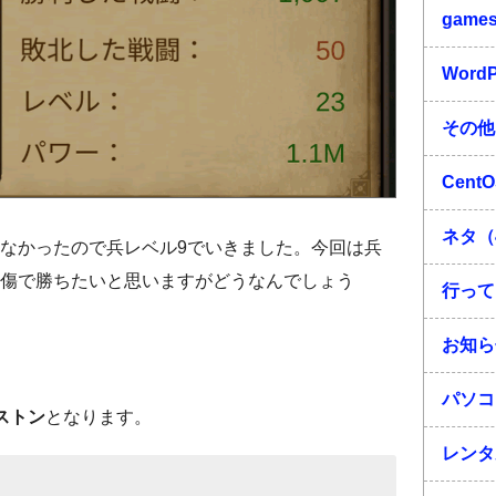
game
Word
その他
Cent
ネタ（
いなかったので兵レベル9でいきました。今回は兵
無傷で勝ちたいと思いますがどうなんでしょう
行って
お知ら
パソコ
ストン
となります。
レンタ