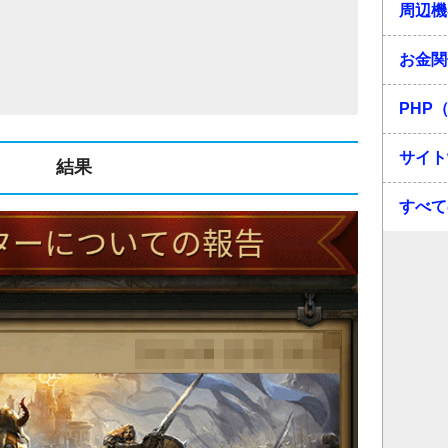
周辺機
お金関
PHP（
サイト
結果
すべて