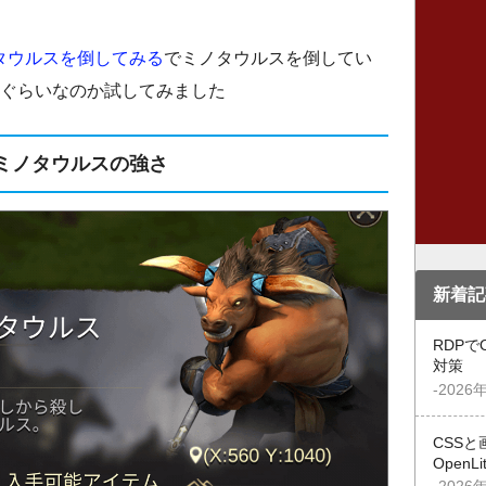
タウルスを倒してみる
でミノタウルスを倒してい
れぐらいなのか試してみました
ミノタウルスの強さ
新着記
RDPで
対策
-2026
CSSと
OpenL