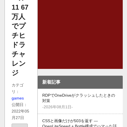
11 67
万人
でプ
チヒ
ドラ
チャ
レン
ジ
新着記事
カテゴ
リ：
RDPでOneDriveがクラッシュしたときの
games
対策
公開日：
-2026年08月1日-
2022年05
月27日
CSSと画像だけが503を返す —
OpenLiteSpeed + Bottle構成でハマった話