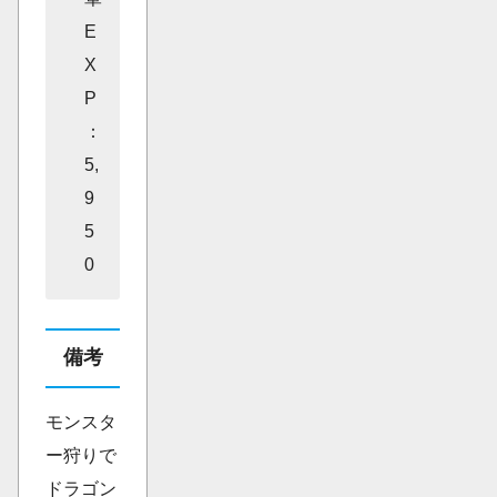
E
X
P
：
5,
9
5
0
備考
モンスタ
ー狩りで
ドラゴン