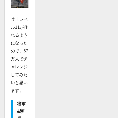
兵士レベ
ル11が作
れるよう
になった
ので、67
万人でチ
ャレンジ
してみた
いと思い
ます。
将軍
&騎