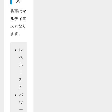
兵
将軍は
マ
ルティヌ
ス
となり
ます。
レ
ベ
ル
：
2
7
パ
ワ
ー