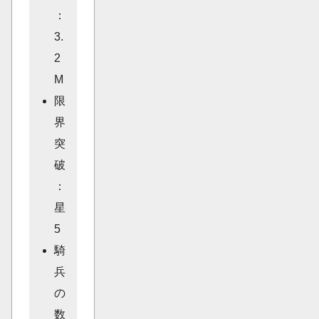
：
3.
2
M
限
界
突
破
：
星
5
騎
兵
の
数