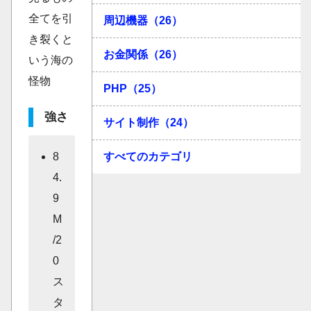
全てを引
周辺機器（26）
き裂くと
お金関係（26）
いう海の
怪物
PHP（25）
強さ
サイト制作（24）
すべてのカテゴリ
8
4.
9
M
/2
0
ス
タ