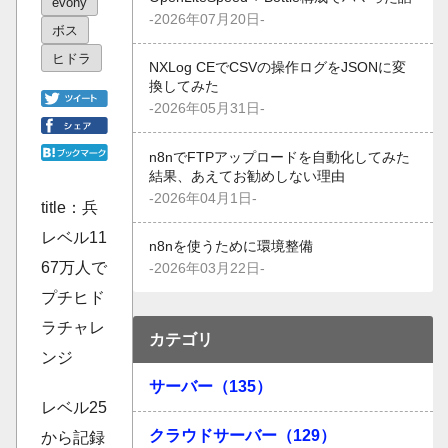
evony
-2026年07月20日-
ボス
ヒドラ
NXLog CEでCSVの操作ログをJSONに変
換してみた
-2026年05月31日-
n8nでFTPアップロードを自動化してみた
結果、あえてお勧めしない理由
-2026年04月1日-
title：兵
レベル11
n8nを使うために環境整備
67万人で
-2026年03月22日-
プチヒド
ラチャレ
カテゴリ
ンジ
サーバー（135）
レベル25
クラウドサーバー（129）
から記録