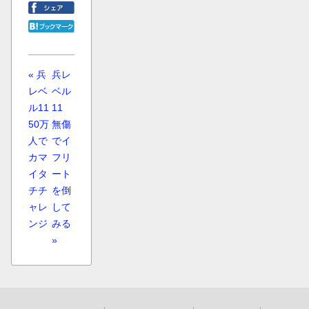
« 兵
兵レ
レベ
ベル
ル11
11
50万
無傷
人で
でイ
カマ
フリ
イタ
ート
チチ
を倒
ャレ
して
ンジ
みる
»