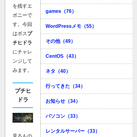
を残すエ
games（76）
ボニーで
す。今回
WordPressメモ（55）
はボス
プ
その他（49）
チヒドラ
にチャレ
CentOS（43）
ンジして
みます。
ネタ（40）
行ってきた（34）
プチヒ
ドラ
お知らせ（34）
パソコン（33）
レンタルサーバー（33）
見るもの