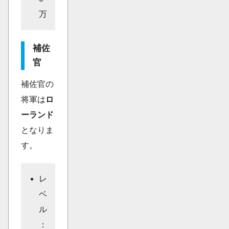
万
補佐
官
補佐官の
将軍は
ロ
ーランド
となりま
す。
レ
ベ
ル
：