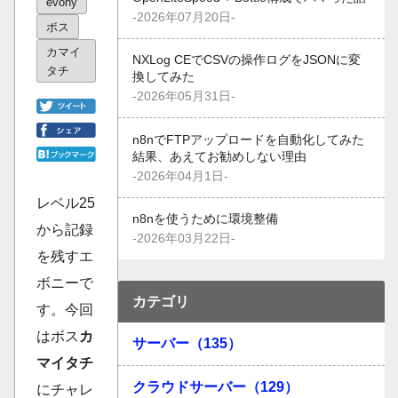
evony
-2026年07月20日-
ボス
カマイ
NXLog CEでCSVの操作ログをJSONに変
タチ
換してみた
-2026年05月31日-
n8nでFTPアップロードを自動化してみた
結果、あえてお勧めしない理由
-2026年04月1日-
レベル25
n8nを使うために環境整備
から記録
-2026年03月22日-
を残すエ
ボニーで
カテゴリ
す。今回
はボス
カ
サーバー（135）
マイタチ
クラウドサーバー（129）
にチャレ