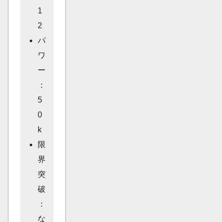
1
2
パ
ワ
ー
：
5
0
k
限
界
突
破
：
な