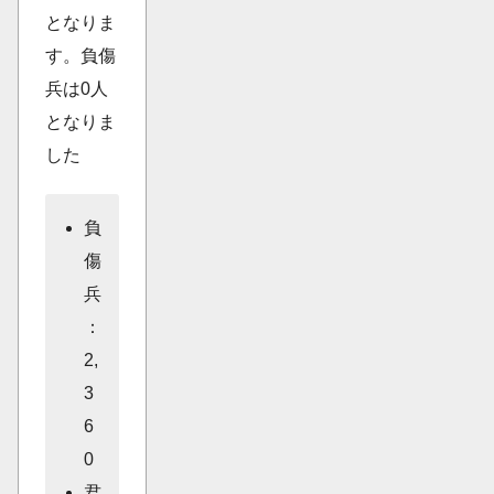
となりま
す。負傷
兵は0人
となりま
した
負
傷
兵
：
2,
3
6
0
君