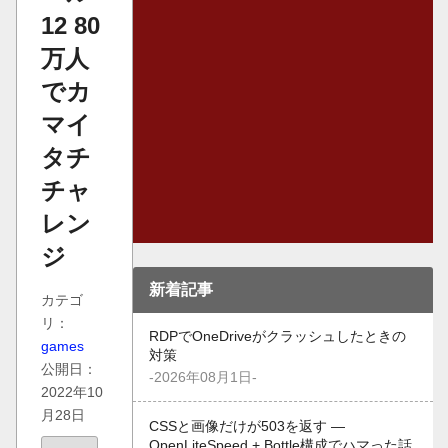
12 80
万人
でカ
マイ
タチ
チャ
レン
ジ
新着記事
カテゴ
リ：
RDPでOneDriveがクラッシュしたときの
games
対策
公開日：
-2026年08月1日-
2022年10
月28日
CSSと画像だけが503を返す —
OpenLiteSpeed + Bottle構成でハマった話