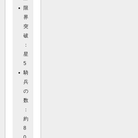
限
界
突
破
：
星
5
騎
兵
の
数
：
約
8
0