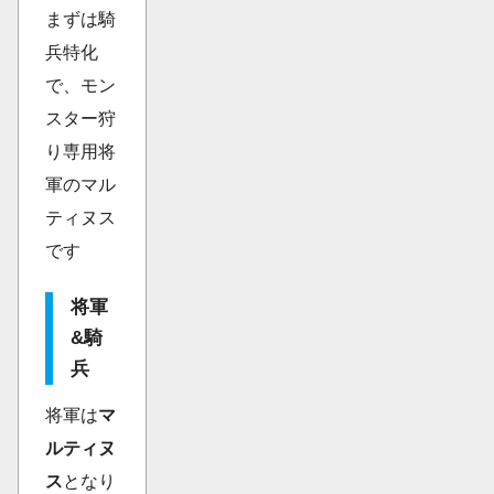
まずは騎
兵特化
で、モン
スター狩
り専用将
軍のマル
ティヌス
です
将軍
&騎
兵
将軍は
マ
ルティヌ
ス
となり