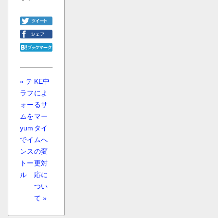
« テ
KE中
ラフ
によ
ォー
るサ
ムを
マー
yum
タイ
でイ
ムへ
ンス
の変
トー
更対
ル
応に
つい
て »