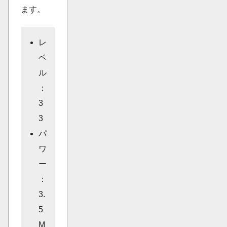
ます。
レ
ベ
ル
：
3
3
パ
ワ
ー
：
3.
5
M