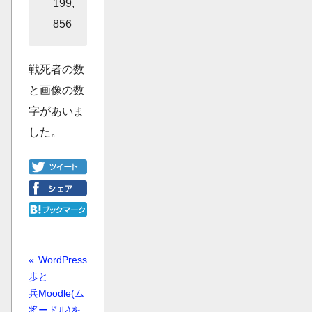
199,
856
戦死者の数
と画像の数
字があいま
した。
«
WordPress
歩
と
兵
Moodle(ム
将
ードル)を