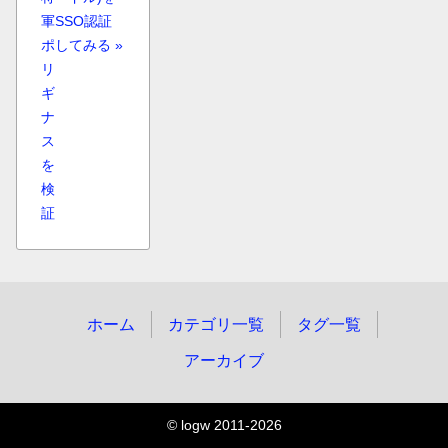
軍
SSO認証
ポ
してみる »
リ
ギ
ナ
ス
を
検
証
ホーム
カテゴリ一覧
タグ一覧
アーカイブ
© logw 2011-2026