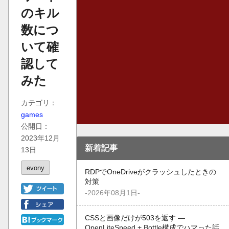
のキル
数につ
いて確
認して
みた
カテゴリ：
games
公開日：
2023年12月
新着記事
13日
evony
RDPでOneDriveがクラッシュしたときの
対策
-2026年08月1日-
CSSと画像だけが503を返す —
OpenLiteSpeed + Bottle構成でハマった話