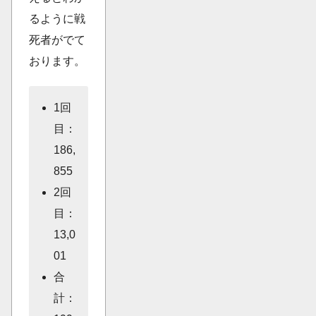
るように戦
死者がでて
おります。
1回
目：
186,
855
2回
目：
13,0
01
合
計：