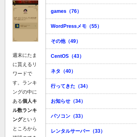
games（76）
WordPressメモ（55）
その他（49）
週末にたま
CentOS（43）
に貰えるリ
ネタ（40）
ワードで
す。ランキ
行ってきた（34）
ングの中に
ある
個人キ
お知らせ（34）
ル数ランキ
パソコン（33）
ング
という
ところから
レンタルサーバー（33）