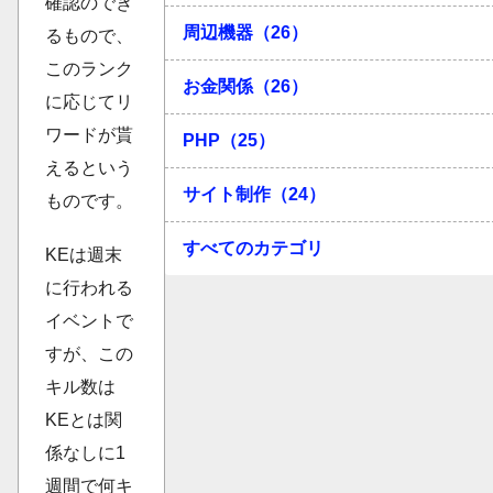
確認のでき
周辺機器（26）
るもので、
このランク
お金関係（26）
に応じてリ
ワードが貰
PHP（25）
えるという
サイト制作（24）
ものです。
すべてのカテゴリ
KEは週末
に行われる
イベントで
すが、この
キル数は
KEとは関
係なしに1
週間で何キ