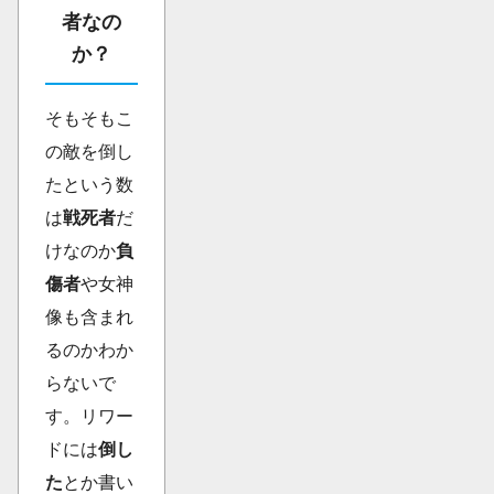
者なの
か？
そもそもこ
の敵を倒し
たという数
は
戦死者
だ
けなのか
負
傷者
や女神
像も含まれ
るのかわか
らないで
す。リワー
ドには
倒し
た
とか書い