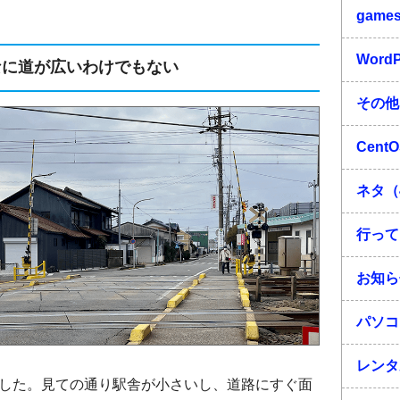
game
Word
なに道が広いわけでもない
その他
Cent
ネタ（
行って
お知ら
パソコ
レンタ
した。見ての通り駅舎が小さいし、道路にすぐ面