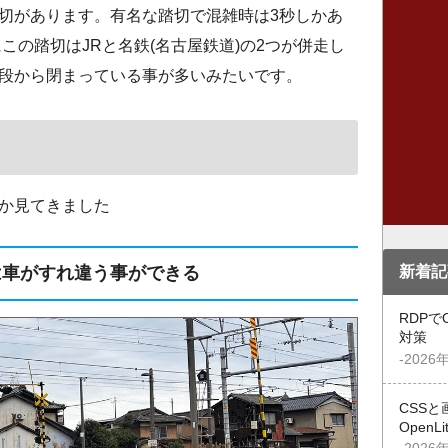
切があります。有名な踏切で混雑時は3秒しかあ
この踏切はJRと名鉄(名古屋鉄道)の2つが併走し
段から閉まっている事が多いみたいです。
か見てきました
は車がすれ違う事ができる
新着記
RDPで
対策
-2026
CSSと
OpenL