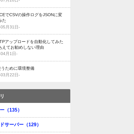
年07月20日-
g CEでCSVの操作ログをJSONに変
みた
年05月31日-
でFTPアップロードを自動化してみた
あえてお勧めしない理由
年04月1日-
を使うために環境整備
年03月22日-
リ
ー（135）
ドサーバー（129）