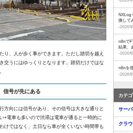
-2026
NXLo
換して
-2026
n8n
結果、
たり、人が歩く事ができます。ただし踏切を越え
-2026
き交うにはゆっくりとなります。踏切だけではな
n8n
。
-2026
信号が先にある
カテゴ
行方向には信号があり、その信号は大きな通りと
サーバ
い+電車も多いので渋滞は電車が通ると一時的に
クラウ
わけではなく、土日なら車が全くいない時間帯も