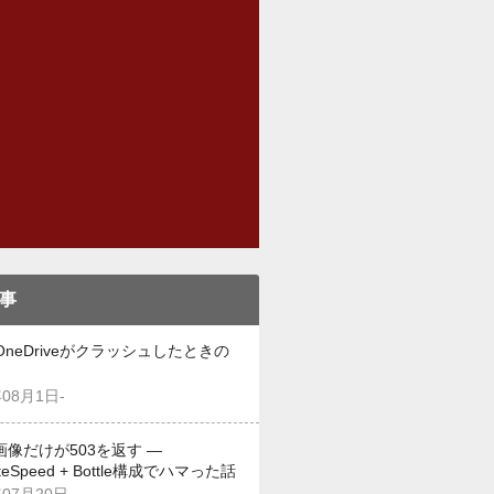
事
OneDriveがクラッシュしたときの
年08月1日-
画像だけが503を返す —
iteSpeed + Bottle構成でハマった話