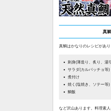
真
真鯛はかなりのレシピがあり
刺身(薄造り、炙り、湯
サラダ(カルパッチョ等)
煮付け
焼く(塩焼き、ソテー等)
鯛飯
など沢山あります。料理素人