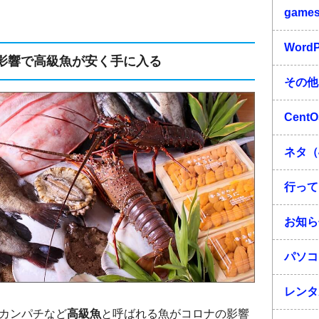
game
Word
影響で高級魚が安く手に入る
その他
Cent
ネタ（
行って
お知ら
パソコ
レンタ
カンパチなど
高級魚
と呼ばれる魚がコロナの影響