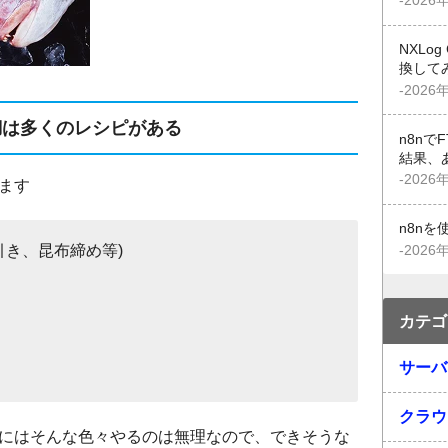
-2026
NXLo
換して
-2026
鯛は多くのレシピがある
n8n
結果、
-2026
ます
n8n
引き、昆布締め等)
-2026
カテゴ
サーバ
クラウ
にはそんな色々やるのは無理なので、できそうな