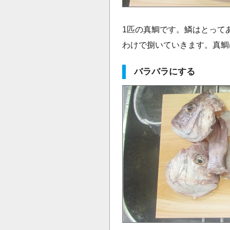
1匹の真鯛です。鱗はとって
わけで捌いていきます。真鯛
バラバラにする