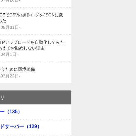
年07月20日-
g CEでCSVの操作ログをJSONに変
みた
年05月31日-
でFTPアップロードを自動化してみた
あえてお勧めしない理由
年04月1日-
を使うために環境整備
年03月22日-
リ
ー（135）
ドサーバー（129）