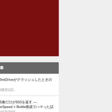
事
OneDriveがクラッシュしたときの
年08月1日-
画像だけが503を返す —
iteSpeed + Bottle構成でハマった話