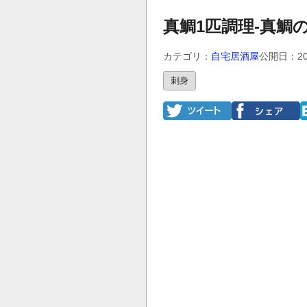
真鯛1匹調理-真鯛
カテゴリ：
自宅居酒屋
公開日：20
刺身