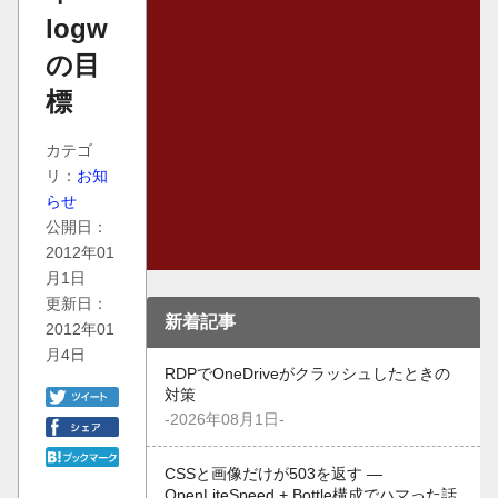
logw
の目
標
カテゴ
リ：
お知
らせ
公開日：
2012年01
月1日
更新日：
新着記事
2012年01
月4日
RDPでOneDriveがクラッシュしたときの
対策
-2026年08月1日-
CSSと画像だけが503を返す —
OpenLiteSpeed + Bottle構成でハマった話