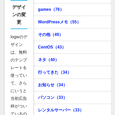
デザイ
games（76）
ンの変
更
WordPressメモ（55）
その他（49）
logwのデ
ザイン
CentOS（43）
は、無料
ネタ（40）
のテンプ
レートを
行ってきた（34）
使ってい
て、さら
お知らせ（34）
にいうと
パソコン（33）
当初広告
枠がつい
レンタルサーバー（33）
ているの