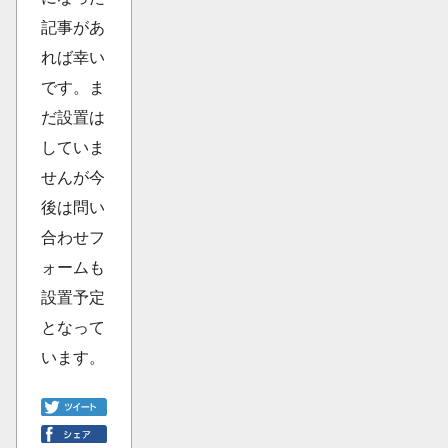
記事があ
れば幸い
です。ま
だ設置は
していま
せんが今
後は問い
合わせフ
ォームも
設置予定
となって
います。