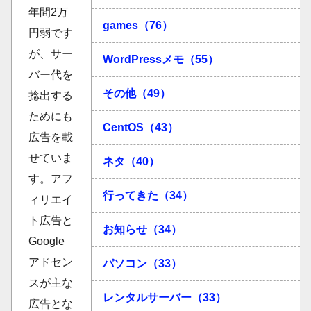
年間2万
games（76）
円弱です
が、サー
WordPressメモ（55）
バー代を
その他（49）
捻出する
ためにも
CentOS（43）
広告を載
せていま
ネタ（40）
す。アフ
行ってきた（34）
ィリエイ
ト広告と
お知らせ（34）
Google
アドセン
パソコン（33）
スが主な
レンタルサーバー（33）
広告とな