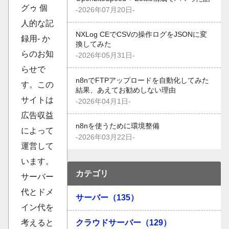
グゥ 個
-2026年07月20日-
人的な記
NXLog CEでCSVの操作ログをJSONに変
録用- か
換してみた
らのお知
-2026年05月31日-
らせで
n8nでFTPアップロードを自動化してみた
す。この
結果、あえてお勧めしない理由
サイトは
-2026年04月1日-
広告収益
n8nを使うために環境整備
によって
-2026年03月22日-
運営して
います。
カテゴリ
サーバー
代とドメ
サーバー（135）
イン代を
考えると
クラウドサーバー（129）