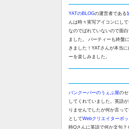
YATのBLOG
の運営者である
んは時々実写アイコンにして
なのでばれていないので面白
ました。 パーティーも終盤
きました！YATさんが本当
ーを楽しみました。
バンクーバーのうぇぶ屋
のセ
してくれていました。英語が
りませんでしたが何か言って
として
Webクリエイターボ
時Qさんに英語で何か文句？