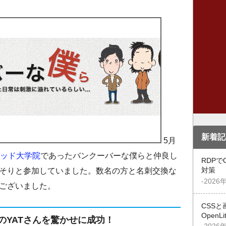
新着記
5月
ッド大学院
であったバンクーバーな僕らと仲良し
RDPで
そりと参加していました。数名の方と名刺交換な
対策
-2026
ございました。
CSSと
OpenL
のYATさんを驚かせに成功！