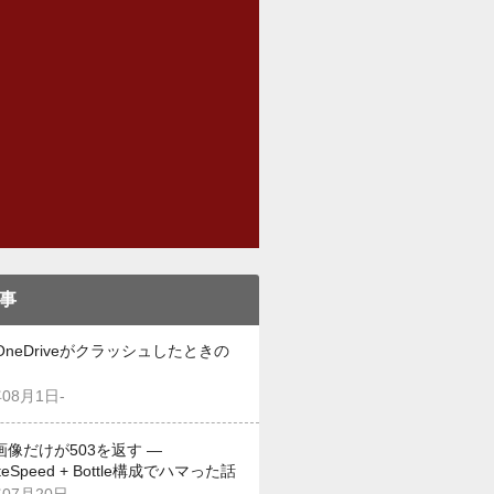
事
OneDriveがクラッシュしたときの
年08月1日-
画像だけが503を返す —
iteSpeed + Bottle構成でハマった話