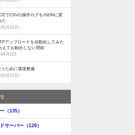
年07月20日-
g CEでCSVの操作ログをJSONに変
みた
年05月31日-
でFTPアップロードを自動化してみた
あえてお勧めしない理由
年04月1日-
を使うために環境整備
年03月22日-
リ
ー（135）
ドサーバー（129）