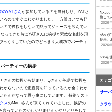
-2026
皆のYATさん
が参加しているのを当日しり、YATさ
NXLo
換して
いるのですぐにわかりました。一方僕はいつも卵
-2026
いので挨拶をしないで黙ってジュースを飲んでい
になってきた時にYATさんに挨拶と素敵な名刺を頂
n8n
結果、
にびっくりしていたのでどっきり大成功でパーティ
-2026
n8n
-2026
パーティーの挨拶
カテゴ
ナさんの挨拶から始まり、Qさんが英語で挨拶を
わからないので正直何を知っているのか全くわか
サーバ
いたんだなって思う事にしています。 特別ゲスト
ックス
のManaさんが来てくれていました。挨拶の
クラウ
を言っていたのかわかりませんがやりとりをして