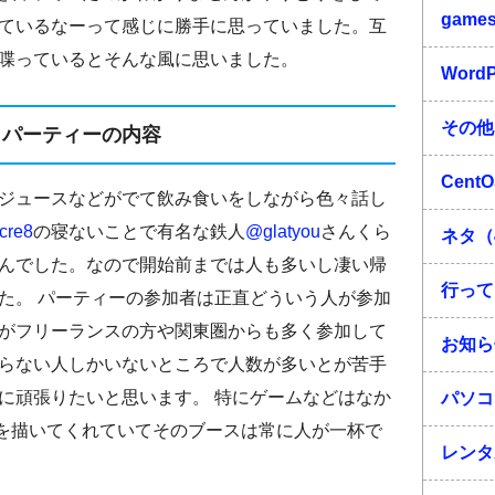
game
ているなーって感じに勝手に思っていました。互
喋っているとそんな風に思いました。
Word
その他
パーティーの内容
Cent
ジュースなどがでて飲み食いをしながら色々話し
cre8
の寝ないことで有名な鉄人
@glatyou
さんくら
ネタ（
んでした。なので開始前までは人も多いし凄い帰
行って
た。 パーティーの参加者は正直どういう人が参加
がフリーランスの方や関東圏からも多く参加して
お知ら
らない人しかいないところで人数が多いとが苦手
に頑張りたいと思います。 特にゲームなどはなか
パソコ
を描いてくれていてそのブースは常に人が一杯で
レンタ