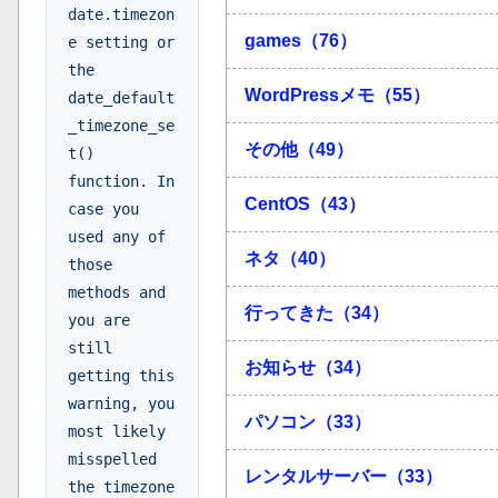
date.timezon
games（76）
e setting or 
the 
WordPressメモ（55）
date_default
_timezone_se
その他（49）
t() 
function. In 
CentOS（43）
case you 
used any of 
ネタ（40）
those 
methods and 
行ってきた（34）
you are 
still 
お知らせ（34）
getting this 
warning, you 
パソコン（33）
most likely 
misspelled 
レンタルサーバー（33）
the timezone 