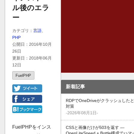
ル後のエラ
ー
カテゴリ：
言語
、
PHP
公開日：2016年10月
26日
更新日：2018年06月
12日
FuelPHP
新着記事
RDPでOneDriveがクラッシュした
対策
-2026年08月1日-
FuelPHPをインス
CSSと画像だけが503を返す —
OpenLiteSpeed + Bottle構成でハ