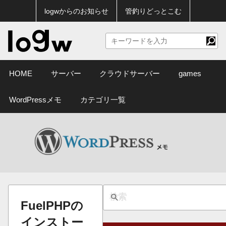
logwからのお知らせ
管釣りどっとこむ
HOME
サーバー
クラウドサーバー
games
WordPressメモ
カテゴリ一覧
FuelPHPの
インストー