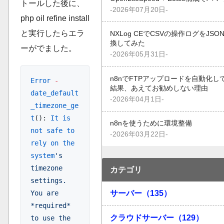
トールした後に、
-2026年07月20日-
php oil refine install
と実行したらエラ
NXLog CEでCSVの操作ログをJSO
換してみた
ーがでました。
-2026年05月31日-
n8nでFTPアップロードを自動化し
Error
 -
結果、あえてお勧めしない理由
date_default
-2026年04月1日-
_timezone_ge
t
(): 
It
 is
n8nを使うために環境整備
not
 safe
 to
-2026年03月22日-
rely
 on
 the
system
's 
timezone 
カテゴリ
settings. 
サーバー（135）
You are 
*required* 
クラウドサーバー（129）
to use the 