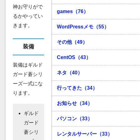
神お守りがで
games（76）
るかやってい
きます。
WordPressメモ（55）
その他（49）
装備
CentOS（43）
装備はギルド
ネタ（40）
ガード蒼シリ
ーズ一式にな
行ってきた（34）
ります。
お知らせ（34）
ギルド
パソコン（33）
ガード
蒼シリ
レンタルサーバー（33）