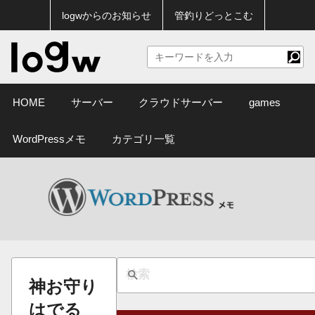
logwからのお知らせ
管釣りどっとこむ
HOME
サーバー
クラウドサーバー
games
WordPressメモ
カテゴリ一覧
神お守り
はでる