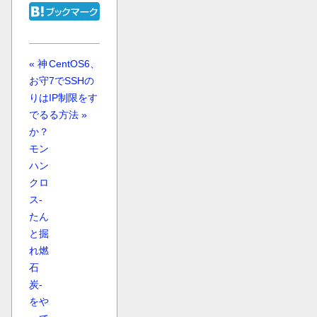
« 神
CentOS6、
お守
7でSSHの
りは
IP制限をす
でる
る方法 »
か？
モン
ハン
クロ
ス-
たん
と掘
れ燃
石
炭-
をや