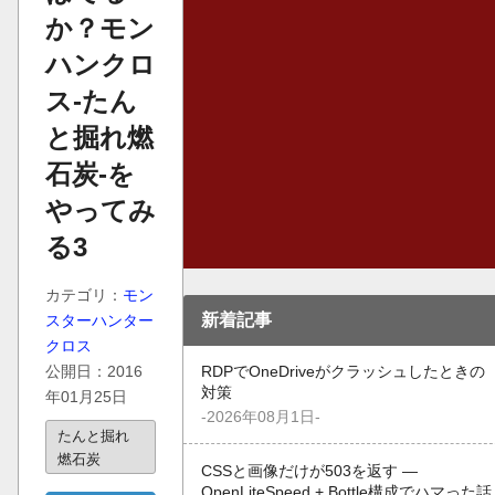
か？モン
ハンクロ
ス-たん
と掘れ燃
石炭-を
やってみ
る3
カテゴリ：
モン
新着記事
スターハンター
クロス
公開日：2016
RDPでOneDriveがクラッシュしたときの
対策
年01月25日
-2026年08月1日-
たんと掘れ
燃石炭
CSSと画像だけが503を返す —
OpenLiteSpeed + Bottle構成でハマった話