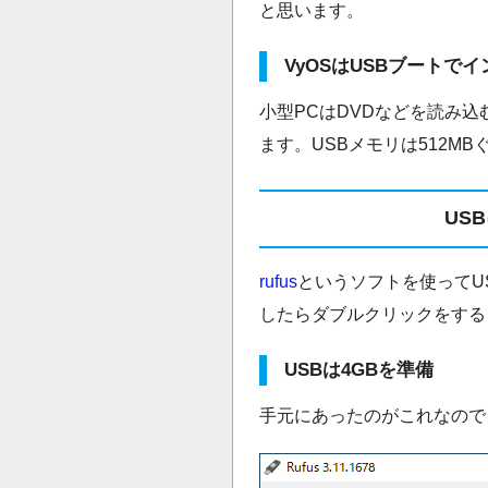
と思います。
VyOSはUSBブートで
小型PCはDVDなどを読み
ます。USBメモリは512M
US
rufus
というソフトを使ってU
したらダブルクリックをする
USBは4GBを準備
手元にあったのがこれなので、