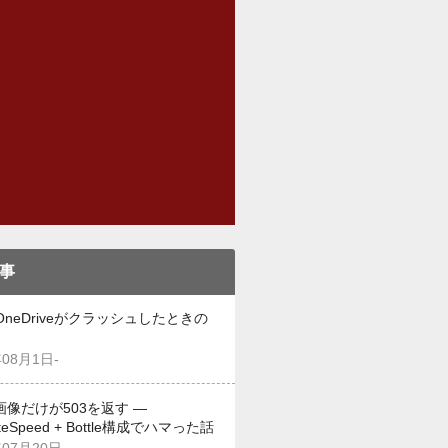
事
OneDriveがクラッシュしたときの
年08月1日-
画像だけが503を返す —
iteSpeed + Bottle構成でハマった話