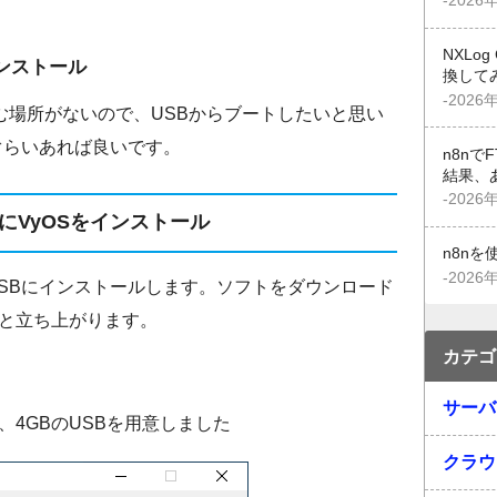
-2026
NXLo
インストール
換して
-2026
込む場所がないので、USBからブートしたいと思い
Bぐらいあれば良いです。
n8n
結果、
-2026
BにVyOSをインストール
n8n
-2026
SBにインストールします。ソフトをダウンロード
と立ち上がります。
カテゴ
サーバ
4GBのUSBを用意しました
クラウ