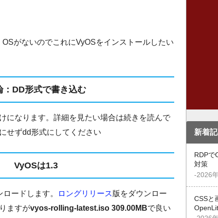
OSがないのでこれにVyOSをインストールしたい
論：DD形式で書き込む
けになります。詳細を見たい場合は続きを読んで
新着記
にせずdd形式にしてください
RDPで
VyOSは1.3
対策
-2026
ンロードします。
ロングリリース
版をダウンロー
CSSと
りますが
vyos-rolling-latest.iso 309.00MB
で良い
OpenL