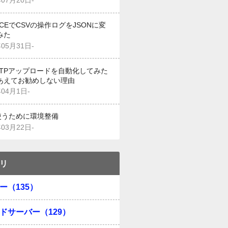
年07月20日-
g CEでCSVの操作ログをJSONに変
みた
年05月31日-
でFTPアップロードを自動化してみた
あえてお勧めしない理由
年04月1日-
を使うために環境整備
年03月22日-
リ
ー（135）
ドサーバー（129）