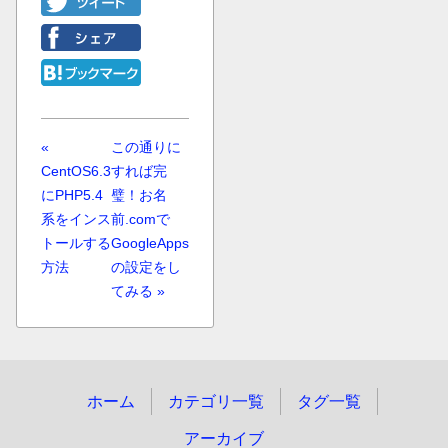
«
この通りに
CentOS6.3
すれば完
にPHP5.4
璧！お名
系をインス
前.comで
トールする
GoogleApps
方法
の設定をし
てみる »
ホーム
カテゴリ一覧
タグ一覧
アーカイブ