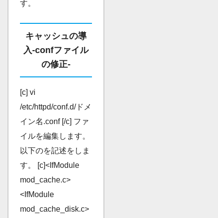
す。
キャッシュの導
入-confファイル
の修正-
[c] vi
/etc/httpd/conf.d/ドメ
イン名.conf [/c] ファ
イルを編集します。
以下のを記述をしま
す。 [c]<IfModule
mod_cache.c>
<IfModule
mod_cache_disk.c>