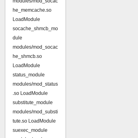
modules/mod_socac
he_memcache.so
LoadModule
socache_shmcb_mo
dule
modules/mod_socac
he_shmcb.so
LoadModule
status_module
modules/mod_status
.so LoadModule
substitute_module
modules/mod_substi
tute.so LoadModule
suexec_module