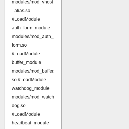
modules/mod_vhost
_alias.so
#LoadModule
auth_form_module
modules/mod_auth_
form.so
#LoadModule
buffer_module
modules/mod_buffer.
so #LoadModule
watchdog_module
modules/mod_watch
dog.so
#LoadModule
heartbeat_module