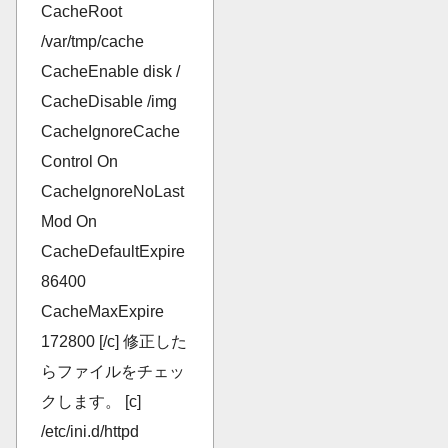
CacheRoot
/var/tmp/cache
CacheEnable disk /
CacheDisable /img
CacheIgnoreCache
Control On
CacheIgnoreNoLast
Mod On
CacheDefaultExpire
86400
CacheMaxExpire
172800 [/c] 修正した
らファイルをチェッ
クします。 [c]
/etc/ini.d/httpd