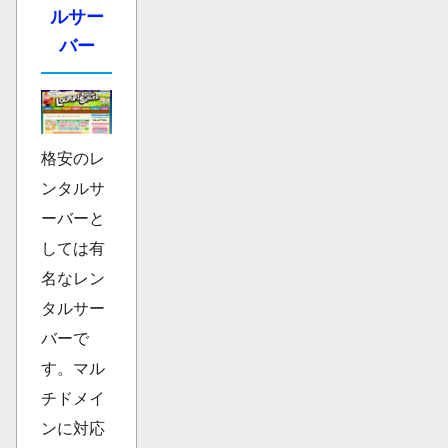
ルサー
バー
格安のレ
ンタルサ
ーバーと
しては有
名なレン
タルサー
バーで
す。マル
チドメイ
ンに対応