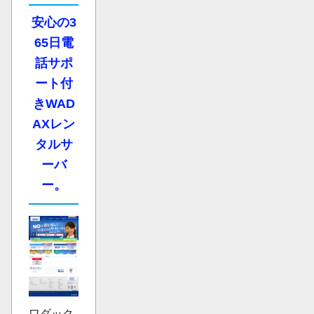
安心の3
65日電
話サポ
ート付
きWAD
AXレン
タルサ
ーバ
ー。
ワダック