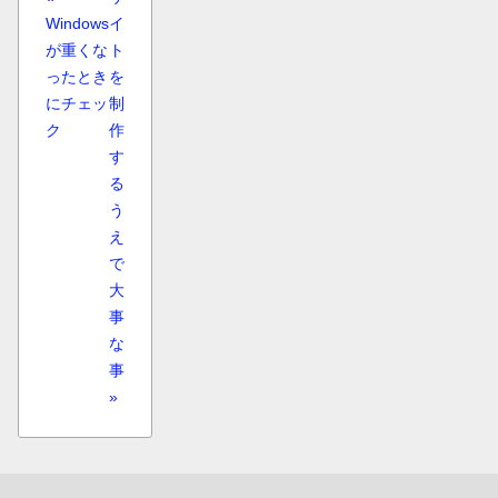
Windows
イ
が重くな
ト
ったとき
を
にチェッ
制
ク
作
す
る
う
え
で
大
事
な
事
»