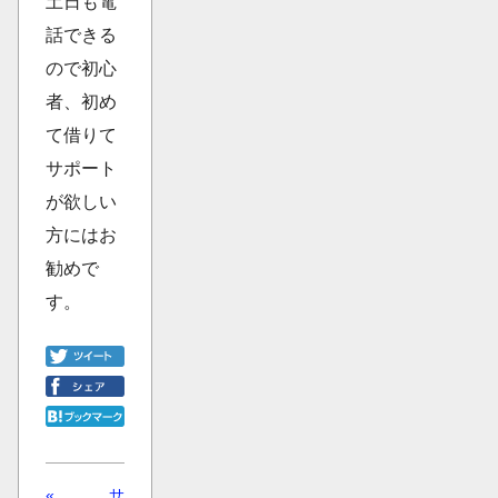
土日も電
話できる
ので初心
者、初め
て借りて
サポート
が欲しい
方にはお
勧めで
す。
«
サ