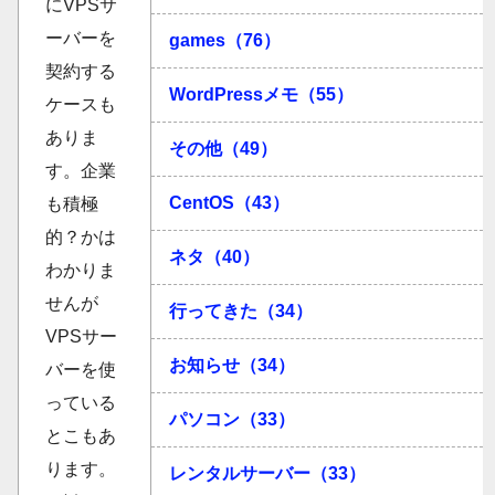
にVPSサ
ーバーを
games（76）
契約する
WordPressメモ（55）
ケースも
ありま
その他（49）
す。企業
CentOS（43）
も積極
的？かは
ネタ（40）
わかりま
せんが
行ってきた（34）
VPSサー
お知らせ（34）
バーを使
っている
パソコン（33）
とこもあ
ります。
レンタルサーバー（33）