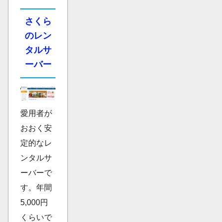
さくら
のレン
タルサ
ーバー
愛用者が
おおく安
定的なレ
ンタルサ
ーバーで
す。年間
5,000円
くらいで