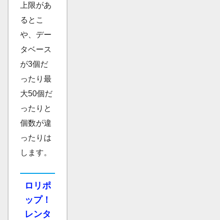
上限があ
るとこ
や、デー
タベース
が3個だ
ったり最
大50個だ
ったりと
個数が違
ったりは
します。
ロリポ
ップ！
レンタ