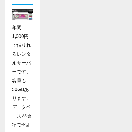
年間
1,000円
で借りれ
るレンタ
ルサーバ
ーです。
容量も
50GBあ
ります。
データベ
ースが標
準で3個