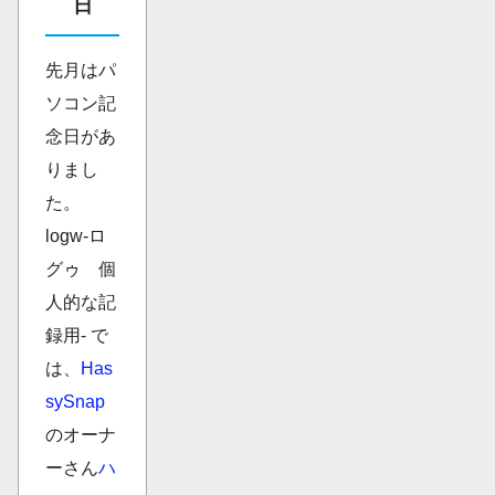
日
先月はパ
ソコン記
念日があ
りまし
た。
logw-ロ
グゥ 個
人的な記
録用- で
は、
Has
sySnap
のオーナ
ーさん
ハ