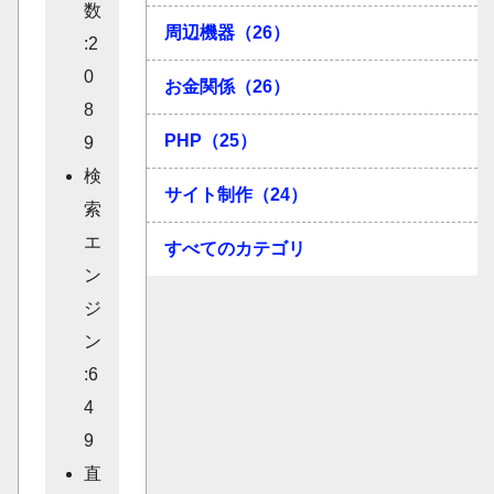
数
周辺機器（26）
:2
0
お金関係（26）
8
PHP（25）
9
検
サイト制作（24）
索
エ
すべてのカテゴリ
ン
ジ
ン
:6
4
9
直