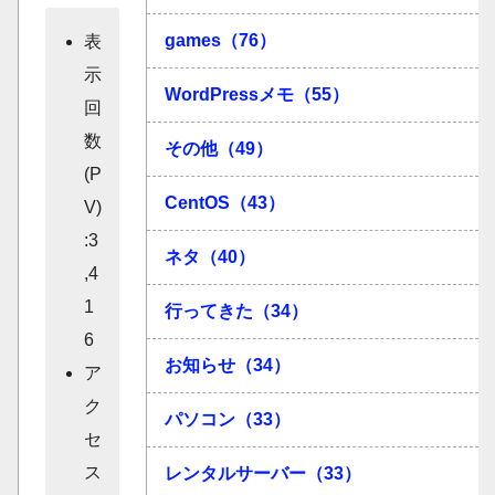
games（76）
表
示
WordPressメモ（55）
回
数
その他（49）
(P
CentOS（43）
V)
:3
ネタ（40）
,4
1
行ってきた（34）
6
お知らせ（34）
ア
ク
パソコン（33）
セ
ス
レンタルサーバー（33）