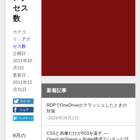
セス
数
カテゴ
リ：
アク
セス数
公開日：
2011年10
月2日
更新日：
2011年12
月31日
新着記事
RDPでOneDriveがクラッシュしたときの
対策
-2026年08月1日-
CSSと画像だけが503を返す —
9月の
OpenLiteSpeed + Bottle構成でハマった話