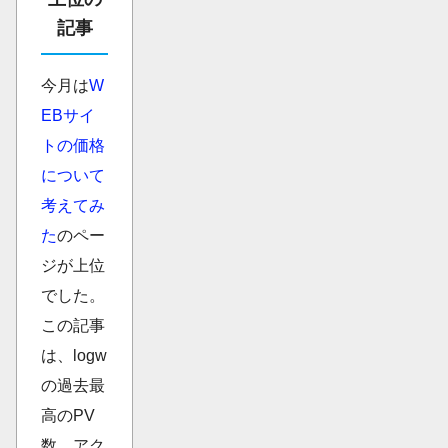
記事
今月は
W
EBサイ
トの価格
について
考えてみ
た
のペー
ジが上位
でした。
この記事
は、logw
の過去最
高のPV
数、アク