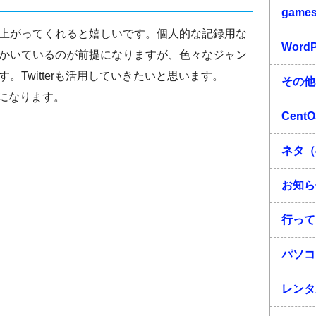
game
上がってくれると嬉しいです。個人的な記録用な
Word
かいているのが前提になりますが、色々なジャン
。Twitterも活用していきたいと思います。
その他
になります。
Cent
ネタ（
お知ら
行って
パソコ
レンタ