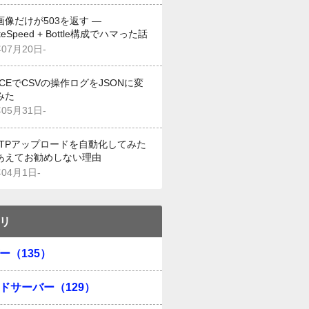
画像だけが503を返す —
iteSpeed + Bottle構成でハマった話
年07月20日-
g CEでCSVの操作ログをJSONに変
みた
年05月31日-
でFTPアップロードを自動化してみた
あえてお勧めしない理由
年04月1日-
リ
ー（135）
ドサーバー（129）