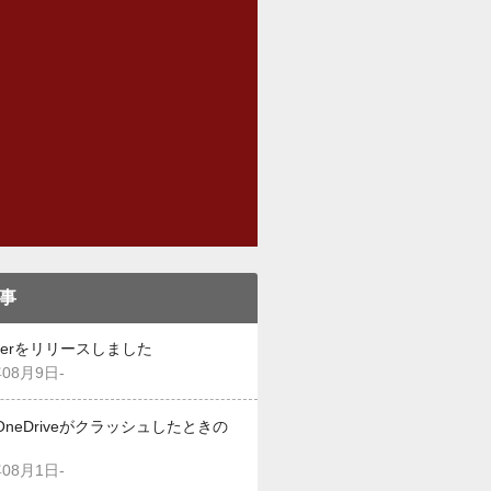
事
eekerをリリースしました
年08月9日-
OneDriveがクラッシュしたときの
年08月1日-