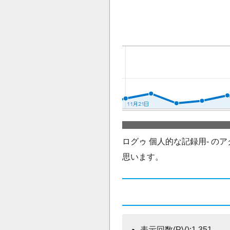
ログゥ 個人的な記録用- 
思います。
表示回数(PV):1,351