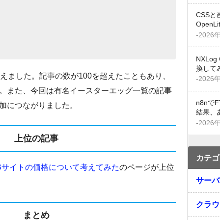
CSSと
OpenL
-2026
NXLo
換して
増えました。記事の数が100を超えたこともあり、
-2026
。また、今回は有名イースターエッグ一覧の記事
n8n
加につながりました。
結果、
-2026
上位の記事
カテゴ
Bサイトの価格について考えてみた
のページが上位
サーバ
クラウ
まとめ