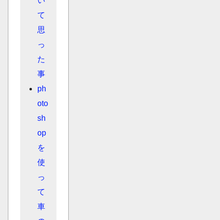
い
て
思
っ
た
事
ph
oto
sh
op
を
使
っ
て
車