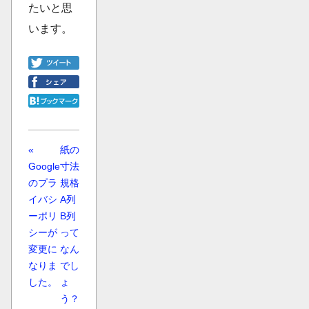
たいと思
います。
«
紙の
Google
寸法
のプラ
規格
イバシ
A列
ーポリ
B列
シーが
って
変更に
なん
なりま
でし
した。
ょ
う？