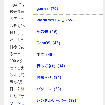
logwでは
games（76）
過去最高
のアクセ
WordPressメモ（55）
ス数を記
その他（49）
録しまし
た。月の
CentOS（43）
目標であ
る一日
ネタ（40）
100アク
行ってきた（34）
セスを突
破する記
お知らせ（34）
事も2月1
パソコン（33）
日に公開
した『
オ
レンタルサーバー（33）
ワコンっ