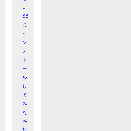
U
SB
に
イ
ン
ス
ト
ー
ル
し
て
み
た
感
想