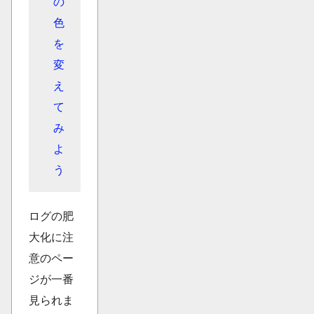
の
色
を
変
え
て
み
よ
う
ログの肥
大化に注
意のペー
ジが一番
見られま