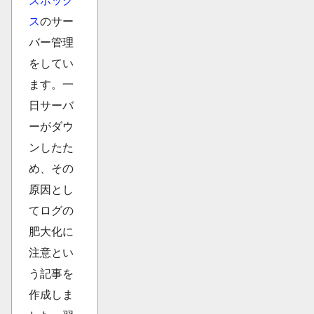
ズボック
ス
のサー
バー管理
をしてい
ます。一
日サーバ
ーがダウ
ンしたた
め、その
原因とし
てログの
肥大化に
注意とい
う記事を
作成しま