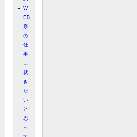
W
EB
系
の
仕
事
に
就
き
た
い
と
思
っ
て