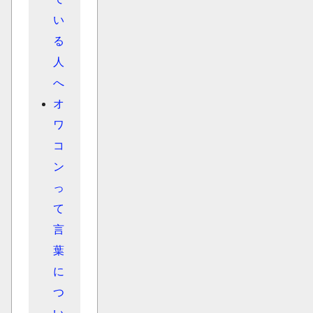
い
る
人
へ
オ
ワ
コ
ン
っ
て
言
葉
に
つ