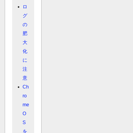
ロ
グ
の
肥
大
化
に
注
意
Ch
ro
me
O
S
を