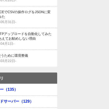
年07月20日-
g CEでCSVの操作ログをJSONに変
みた
年05月31日-
でFTPアップロードを自動化してみた
あえてお勧めしない理由
年04月1日-
を使うために環境整備
年03月22日-
リ
ー（135）
ドサーバー（129）