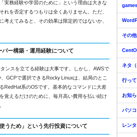
「実務経験や学習のために」という理由は大きな
game
それを否定するつもりは全くありません。ただ、
Word
に考えてみると、その効果は限定的ではないか、
その他
Cent
ーバー構築・運用経験について
ネタ（
スタンスを立てる経験は大事です。しかし、AWSで
xや、GCPで選択できるRocky Linuxは、結局のとこ
行って
RedHat系のOSです。基本的なコマンドに大差
お知ら
を覚えるだけのために、毎月高い費用を払い続け
。
パソコ
レンタ
で使うため」という先行投資について