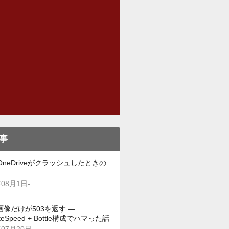
事
OneDriveがクラッシュしたときの
年08月1日-
画像だけが503を返す —
iteSpeed + Bottle構成でハマった話