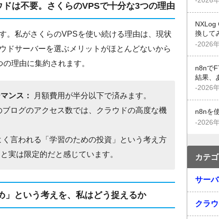
-2026
ドは不要。さくらのVPSで十分な3つの理由
NXLo
換して
す。私がさくらのVPSを使い続ける理由は、現状
-2026
ウドサーバーを選ぶメリットがほとんどないから
つの理由に集約されます。
n8n
結果、
-2026
ーマンス：
月額費用が半分以下で済みます。
のブログのアクセス数では、クラウドの高度な機
n8n
-2026
。
よく言われる「学習のための投資」という考え方
ると実は限定的だと感じています。
カテゴ
サーバ
め」という考えを、私はどう捉えるか
クラウ