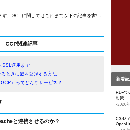
ています。GCEに関してはこれまで以下の記事を書い
GCP関連記事
らSSL適用まで
作るときに鍵を登録する方法
新着記
tform（GCP）ってどんなサービス？
RDPで
対策
す
-2026
CSSと
pacheと連携させるのか？
OpenL