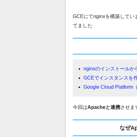
GCEにてnginxを構築し
てました
nginxのインストールか
GCEでインスタンスを
Google Cloud Pla
今回は
Apacheと連携
させま
なぜA