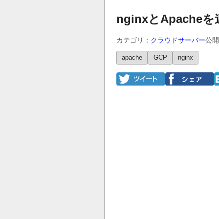
nginxとApach
カテゴリ：
クラウドサーバー
公開
apache
GCP
nginx