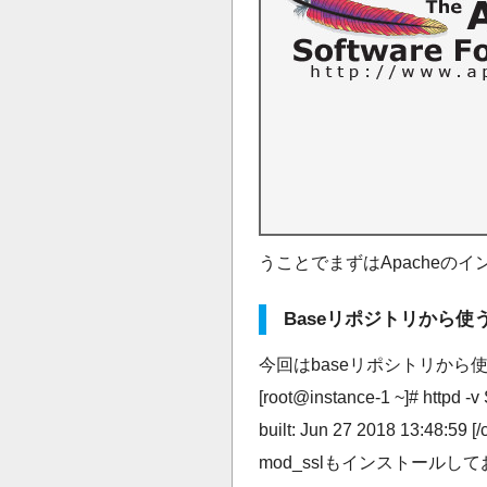
うことでまずはApacheの
Baseリポジトリから使
今回はbaseリポシトリから使います。 [c]
[root@instance-1 ~]# httpd -v
built: Jun 27 2018 1
mod_sslもインストールし