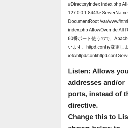
#DirectoryIndex index.php All
127.0.0.1:8443> ServerName 
DocumentRoot /var/www/html 
index.php AllowOverride Al
80番ポート使うので、Apac
います。httpd.confも変更します [c]
/etc/httpd/conf/httpd.conf Serv
Listen: Allows you
addresses and/or
ports, instead of t
directive.
Change this to Lis