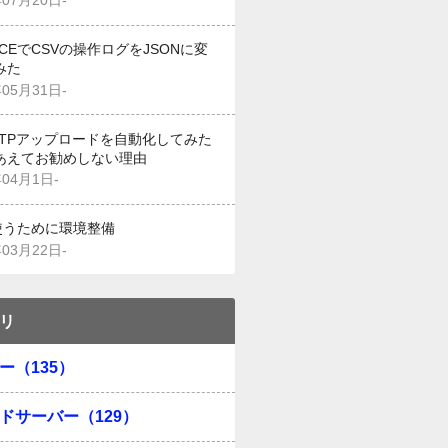
年07月20日-
g CEでCSVの操作ログをJSONに変
みた
年05月31日-
でFTPアップロードを自動化してみた
あえてお勧めしない理由
年04月1日-
を使うために環境整備
年03月22日-
リ
ー（135）
ドサーバー（129）