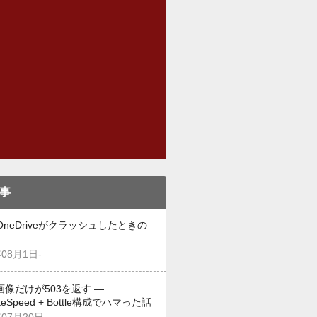
事
OneDriveがクラッシュしたときの
年08月1日-
画像だけが503を返す —
iteSpeed + Bottle構成でハマった話