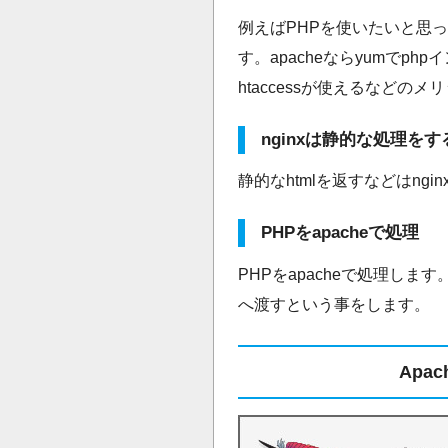
例えばPHPを使いたいと思った
す。apacheならyumでp
htaccessが使えるなどの
nginxは静的な処理をす
静的なhtmlを返すなどはngi
PHPをapacheで処理
PHPをapacheで処理しま
へ渡すという事をします。
Apa