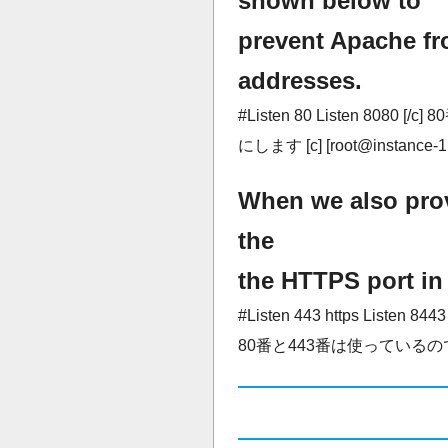
shown below to
prevent Apache fr
addresses.
#Listen 80 Listen 80
にします [c] [root@instance-1 ~]#
When we also prov
the
the HTTPS port in 
#Listen 443 https Listen
80番と443番は使っている