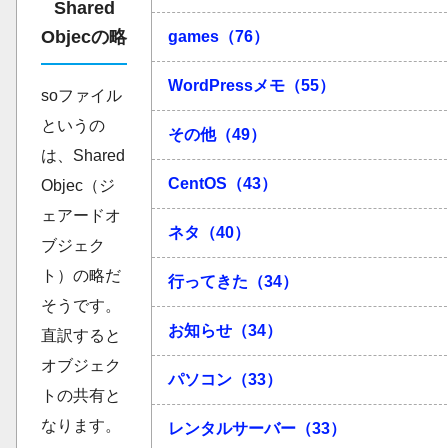
Shared
Objecの略
games（76）
WordPressメモ（55）
soファイル
というの
その他（49）
は、Shared
CentOS（43）
Objec（ジ
ェアードオ
ネタ（40）
ブジェク
ト）の略だ
行ってきた（34）
そうです。
お知らせ（34）
直訳すると
オブジェク
パソコン（33）
トの共有と
なります。
レンタルサーバー（33）