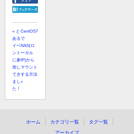
« と
CentOS7
ある
で
イベ
NAS(ロ
ント
ーカル
に参
IP)から
加し
マウント
てき
する方法
まし
»
た！
ホーム
カテゴリ一覧
タグ一覧
アーカイブ