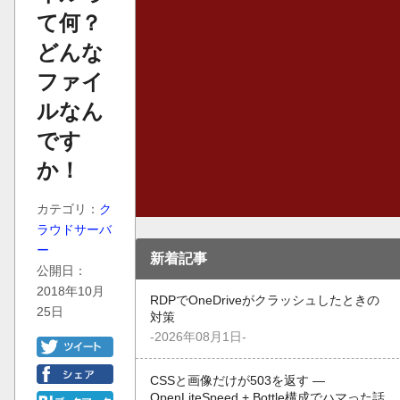
て何？
どんな
ファイ
ルなん
です
か！
カテゴリ：
ク
ラウドサーバ
ー
新着記事
公開日：
2018年10月
RDPでOneDriveがクラッシュしたときの
25日
対策
-2026年08月1日-
CSSと画像だけが503を返す —
OpenLiteSpeed + Bottle構成でハマった話