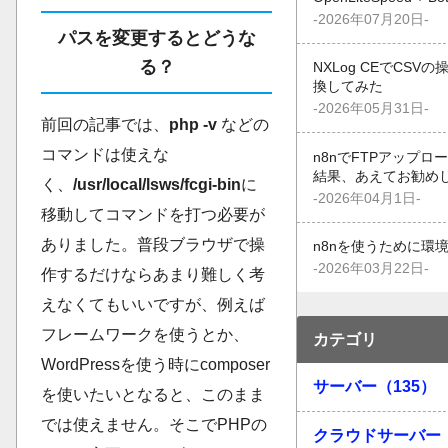
-2026年07月20日-
パスを変更するとどうな
る？
NXLog CEでCSV
換してみた
-2026年05月31日-
前回の記事では、
php -v
などの
コマンドは使えな
n8nでFTPアップ
結果、あえてお勧め
く、
/usr/local/lsws/fcgi-bin
に
-2026年04月1日-
移動してコマンドを打つ必要が
ありました。普段ブラウザで操
n8nを使うために環
-2026年03月22日-
作するだけならあまり難しく考
えなくてもいいですが、例えば
フレームワークを使うとか、
カテゴリ
WordPressを使う時にcomposer
サーバー（135）
を使いたいとなると、このまま
では使えません。そこでPHPの
クラウドサーバー（