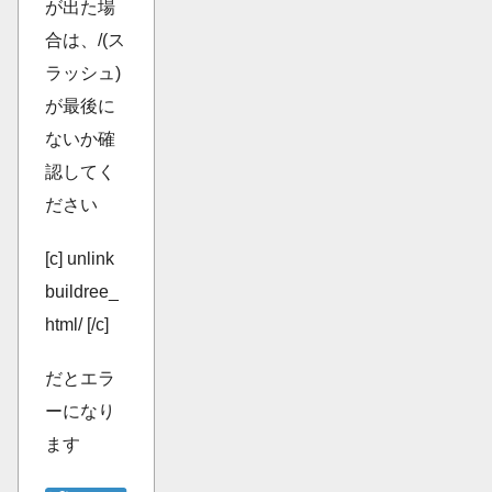
が出た場
合は、/(ス
ラッシュ)
が最後に
ないか確
認してく
ださい
[c] unlink
buildree_
html/ [/c]
だとエラ
ーになり
ます