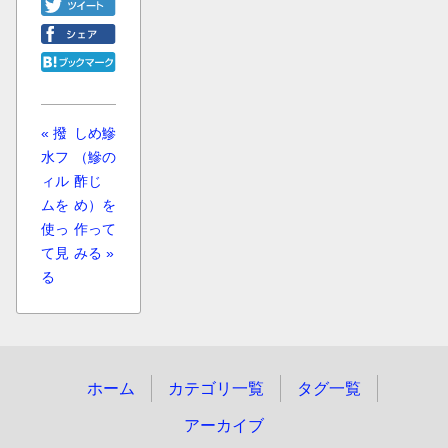
« 撥
しめ鰺
水フ
（鰺の
ィル
酢じ
ムを
め）を
使っ
作って
て見
みる »
る
ホーム
カテゴリ一覧
タグ一覧
アーカイブ