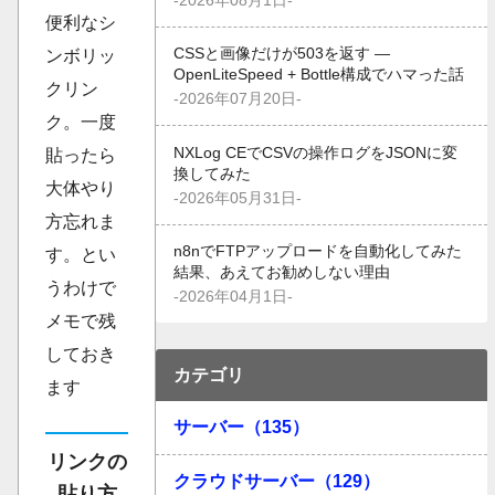
-2026年08月1日-
便利なシ
CSSと画像だけが503を返す —
ンボリッ
OpenLiteSpeed + Bottle構成でハマった話
クリン
-2026年07月20日-
ク。一度
NXLog CEでCSVの操作ログをJSONに変
貼ったら
換してみた
大体やり
-2026年05月31日-
方忘れま
n8nでFTPアップロードを自動化してみた
す。とい
結果、あえてお勧めしない理由
うわけで
-2026年04月1日-
メモで残
しておき
カテゴリ
ます
サーバー（135）
リンクの
クラウドサーバー（129）
貼り方