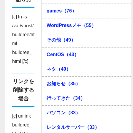
games（76）
[c] ln -s
WordPressメモ（55）
/var/vhost/
buildree/ht
その他（49）
ml
buildree_
CentOS（43）
html [/c]
ネタ（40）
リンクを
お知らせ（35）
削除する
行ってきた（34）
場合
パソコン（33）
[c] unlink
buildree_
レンタルサーバー（33）