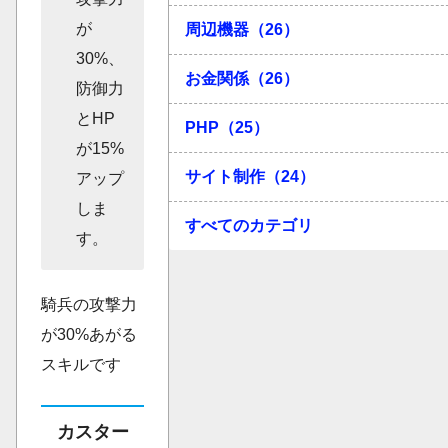
が
周辺機器（26）
30%、
お金関係（26）
防御力
とHP
PHP（25）
が15%
サイト制作（24）
アップ
しま
すべてのカテゴリ
す。
騎兵の攻撃力
が30%あがる
スキルです
カスター