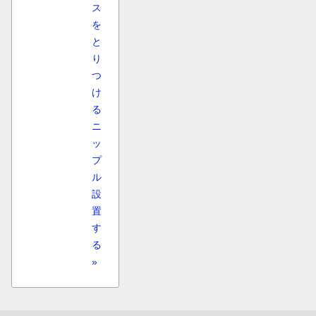
ス
を
と
り
つ
け
る
ニ
ッ
プ
ル
設
置
す
る
»