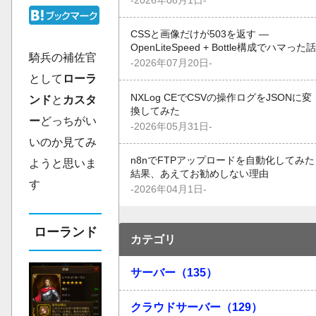
-2026年08月1日-
CSSと画像だけが503を返す —
OpenLiteSpeed + Bottle構成でハマった話
騎兵の補佐官
-2026年07月20日-
として
ローラ
NXLog CEでCSVの操作ログをJSONに変
ンド
と
カスタ
換してみた
ー
どっちがい
-2026年05月31日-
いのか見てみ
n8nでFTPアップロードを自動化してみた
ようと思いま
結果、あえてお勧めしない理由
す
-2026年04月1日-
ローランド
カテゴリ
サーバー（135）
クラウドサーバー（129）