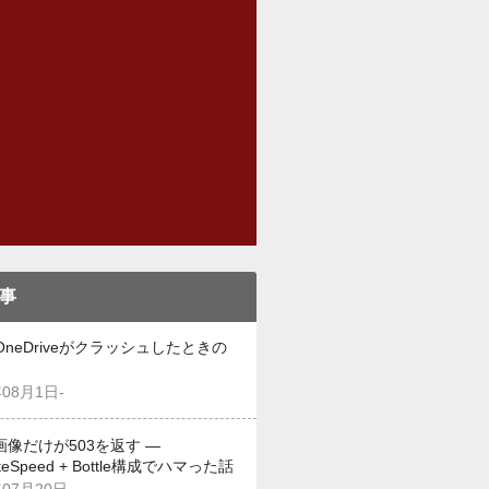
事
OneDriveがクラッシュしたときの
年08月1日-
画像だけが503を返す —
iteSpeed + Bottle構成でハマった話