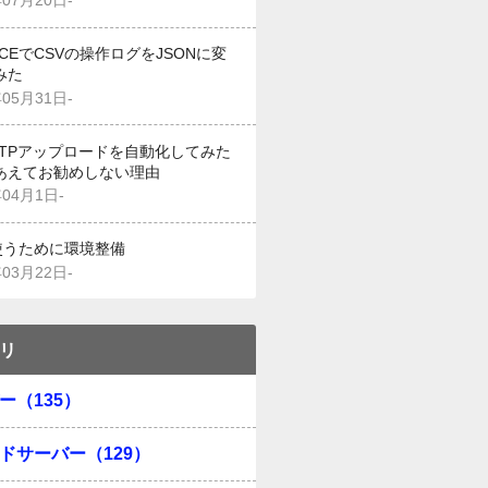
年07月20日-
g CEでCSVの操作ログをJSONに変
みた
年05月31日-
でFTPアップロードを自動化してみた
あえてお勧めしない理由
年04月1日-
を使うために環境整備
年03月22日-
リ
ー（135）
ドサーバー（129）