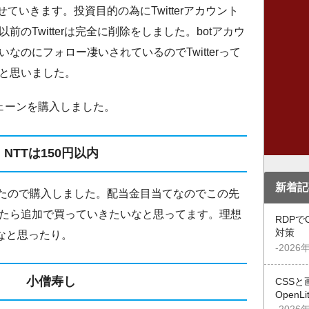
せていきます。投資目的の為にTwitterアカウント
のTwitterは完全に削除をしました。botアカウ
なのにフォロー凄いされているのでTwitterって
と思いました。
チェーンを購入しました。
NTTは150円以内
新着記
だったので購入しました。配当金目当てなのでこの先
たら追加で買っていきたいなと思ってます。理想
RDPで
対策
なと思ったり。
-2026
小僧寿し
CSSと
OpenL