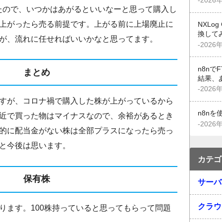
-2026
ったので、いつかはあがるといいなーと思って購入し
上がったら売る前提です。上がる前に上場廃止に
NXLo
換して
が、流れに任せればいいかなと思ってます。
-2026
n8n
まとめ
結果、
-2026
すが、コロナ禍で購入した株が上がっているから
n8n
近で買った物はマイナスなので、余裕があるとき
-2026
的に配当金がない株は全部プラスになったら売っ
と今後は思います。
カテゴ
保有株
サーバ
クラウ
ります。100株持っていると思ってもらって問題