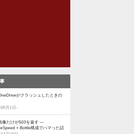
事
OneDriveがクラッシュしたときの
年08月1日-
画像だけが503を返す —
iteSpeed + Bottle構成でハマった話