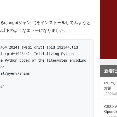
あるdjango(ジャンゴ)をインストールしてみようと
たら以下のようなエラーになりました。
454 2024] [wsgi:crit] [pid 192344:tid 
i (pid=192344): Initializing Python 
he Python codec of the filesystem encoding
on:
新着記
ocal/pyenv/shims'
)
RDPで
n3'
対策
-2026
CSSと
OpenL