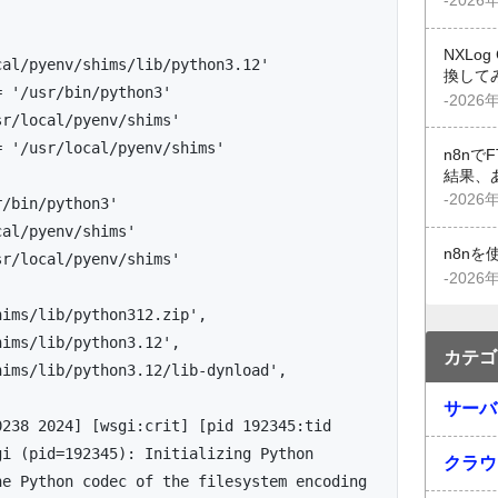
-2026
NXLo
ocal/pyenv/shims/lib/python3.12'
換して
 = '/usr/bin/python3'
-2026
usr/local/pyenv/shims'
 = '/usr/local/pyenv/shims'
n8n
'
結果、
-2026
sr/bin/python3'
ocal/pyenv/shims'
n8n
usr/local/pyenv/shims'
-2026
/shims/lib/python312.zip',
/shims/lib/python3.12',
カテゴ
/shims/lib/python3.12/lib-dynload',
サーバ
238 2024] [wsgi:crit] [pid 192345:tid 
i (pid=192345): Initializing Python 
クラウ
he Python codec of the filesystem encoding