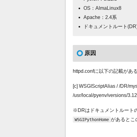
OS：AlmaLinux8
Apache：2.4系
ドキュメントルート(DR)：/v
原因
httpd.confに以下の記載があ
[c] WSGIScriptAlias / /DR/m
/usr/local/pyenv/versions/3.1
※DRはドキュメントルート
があるとこの
WSGIPythonHome