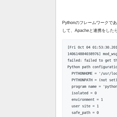
Pythonのフレームワークで
して、Apacheと連携をし
[Fri Oct 04 01:53:30.201
140614884038976] mod_wsg
failed: failed to get t
Python path configurati
  PYTHONHOME = '/usr/l
  PYTHONPATH = (not set
  program name = 'pytho
  isolated = 0
  environment = 1
  user site = 1
  safe_path = 0