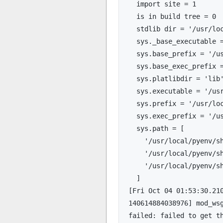
  import site = 1
  is in build tree = 0
  stdlib dir = '/usr/l
  sys._base_executable
  sys.base_prefix = '/
  sys.base_exec_prefix
  sys.platlibdir = 'lib
  sys.executable = '/u
  sys.prefix = '/usr/l
  sys.exec_prefix = '/
  sys.path = [
    '/usr/local/pyenv
    '/usr/local/pyenv
    '/usr/local/pyenv
  ]
[Fri Oct 04 01:53:30.210
140614884038976] mod_wsg
failed: failed to get t