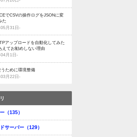
年07月20日-
g CEでCSVの操作ログをJSONに変
みた
年05月31日-
でFTPアップロードを自動化してみた
あえてお勧めしない理由
年04月1日-
を使うために環境整備
年03月22日-
リ
ー（135）
ドサーバー（129）