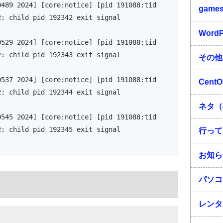
489 2024] [core:notice] [pid 191088:tid 
game
: child pid 192342 exit signal 
Word
529 2024] [core:notice] [pid 191088:tid 
: child pid 192343 exit signal 
その他
537 2024] [core:notice] [pid 191088:tid 
Cent
: child pid 192344 exit signal 
ネタ（
545 2024] [core:notice] [pid 191088:tid 
: child pid 192345 exit signal 
行って
お知ら
パソコ
レンタ