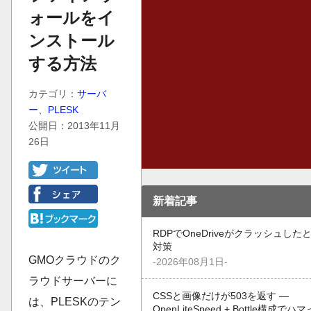
ォールをイ
ンストール
する方法
カテゴリ：
サーバ
ー
、
PLESK
公開日：2013年11月
26日
新着記事
RDPでOneDriveがクラッシュした
対策
GMOクラウドのク
-2026年08月1日-
ラウドサーバーに
CSSと画像だけが503を返す —
は、PLESKのテン
OpenLiteSpeed + Bottle構成でハ