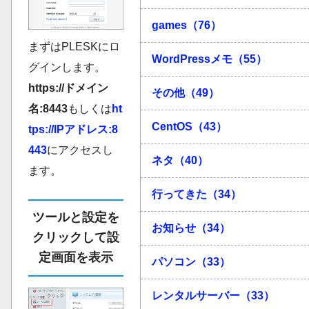
games（76）
まずはPLESKにロ
WordPressメモ（55）
グインします。
https://ドメイン
その他（49）
名:8443
もしくは
ht
CentOS（43）
tps://IPアドレス:8
443
にアクセスし
ネタ（40）
ます。
行ってきた（34）
ツールと設定を
お知らせ（34）
クリックして設
定画面を表示
パソコン（33）
レンタルサーバー（33）