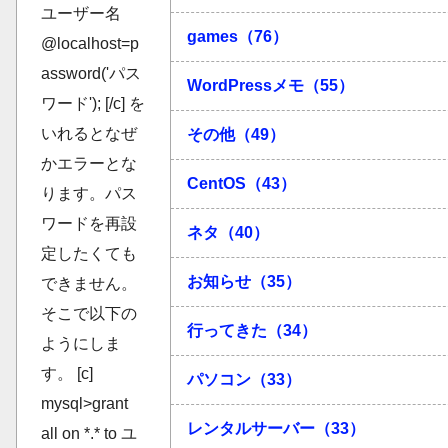
ユーザー名
games（76）
@localhost=p
assword('パス
WordPressメモ（55）
ワード'); [/c] を
いれるとなぜ
その他（49）
かエラーとな
CentOS（43）
ります。パス
ワードを再設
ネタ（40）
定したくても
お知らせ（35）
できません。
そこで以下の
行ってきた（34）
ようにしま
す。 [c]
パソコン（33）
mysql>grant
レンタルサーバー（33）
all on *.* to ユ