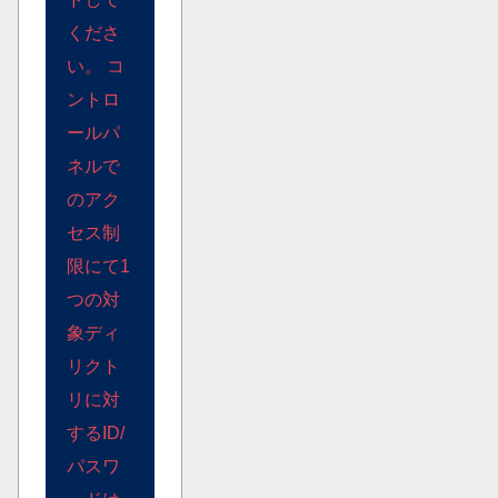
くださ
い。 コ
ントロ
ールパ
ネルで
のアク
セス制
限にて1
つの対
象ディ
リクト
リに対
するID/
パスワ