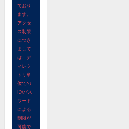
ており
ます。
アクセ
ス制限
につき
まして
は、デ
ィレク
トリ単
位での
ID/パス
ワード
による
制限が
可能で