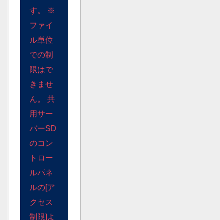
す。 ※
ファイ
ル単位
での制
限はで
きませ
ん。 共
用サー
バーSD
のコン
トロー
ルパネ
ルの[ア
クセス
制限]よ