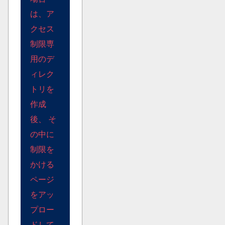
は、ア
クセス
制限専
用のデ
ィレク
トリを
作成
後、 そ
の中に
制限を
かける
ページ
をアッ
プロー
ドして