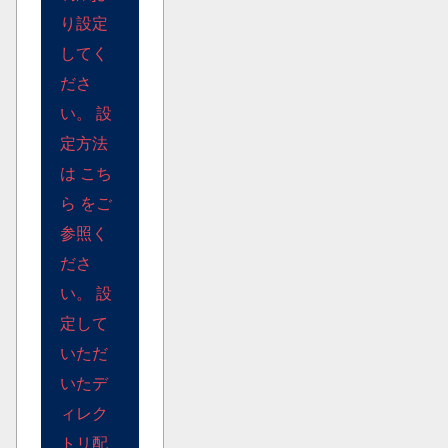
り設定
してく
ださ
い。 設
定方法
は こち
ら をご
参照く
ださ
い。 設
定して
いただ
いたデ
ィレク
トリ配