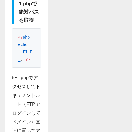
1.phpで
絶対パス
を取得
<?
php
echo
__FILE_
_
; 
?>
test.phpでア
クセスしてド
キュメントル
ート（FTPで
ログインして
ドメイン）直
下に置いてア