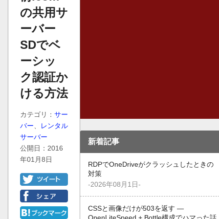
の共用サ
ーバー
SDでベ
ーシッ
ク認証か
ける方法
カテゴリ：
サー
バー
、
レンタル
サーバー
新着記事
公開日：2016
年01月8日
RDPでOneDriveがクラッシュしたときの
対策
-2026年08月1日-
CSSと画像だけが503を返す —
OpenLiteSpeed + Bottle構成でハマった話