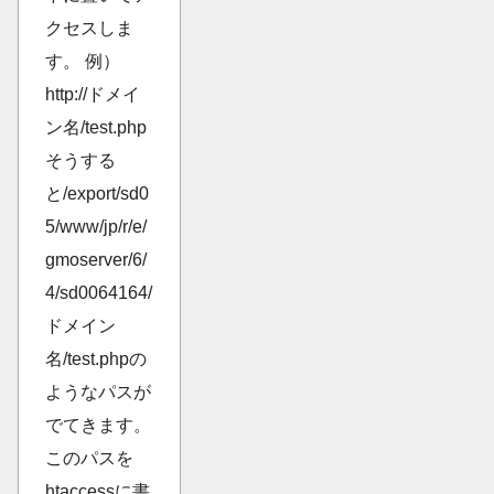
クセスしま
す。 例）
http://ドメイ
ン名/test.php
そうする
と/export/sd0
5/www/jp/r/e/
gmoserver/6/
4/sd0064164/
ドメイン
名/test.phpの
ようなパスが
でてきます。
このパスを
htaccessに書