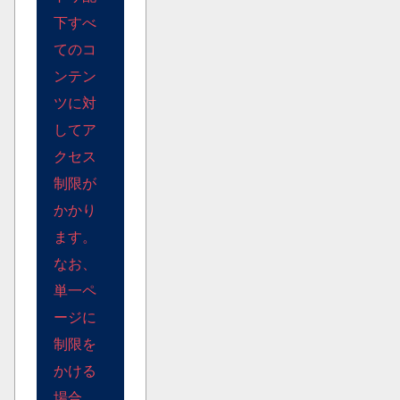
下すべ
てのコ
ンテン
ツに対
してア
クセス
制限が
かかり
ます。
なお、
単一ペ
ージに
制限を
かける
場合