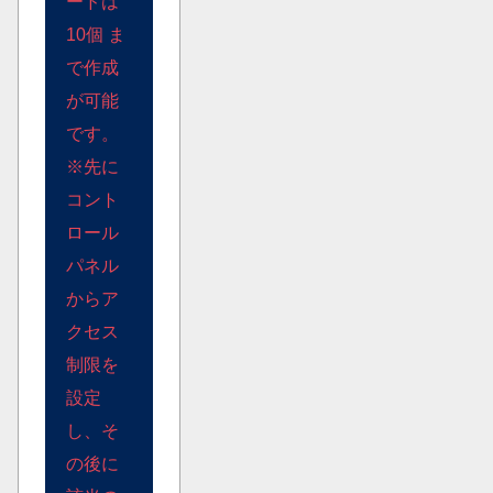
ードは
10個 ま
で作成
が可能
です。
※先に
コント
ロール
パネル
からア
クセス
制限を
設定
し、そ
の後に