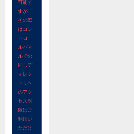
可能で
すが、
その際
はコン
トロー
ルパネ
ルでの
同じデ
ィレク
トリへ
のアク
セス制
限はご
利用い
ただけ