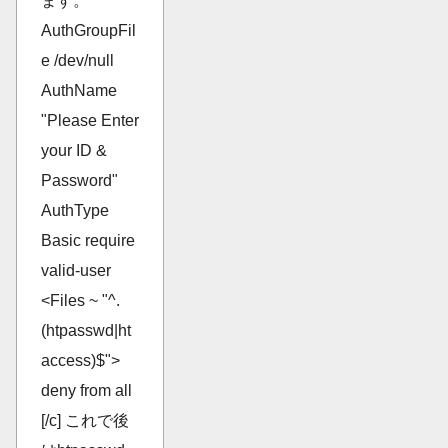
ます。
AuthGroupFil
e /dev/null
AuthName
"Please Enter
your ID &
Password"
AuthType
Basic require
valid-user
<Files ~ "^.
(htpasswd|ht
access)$">
deny from all
[/c] これで後