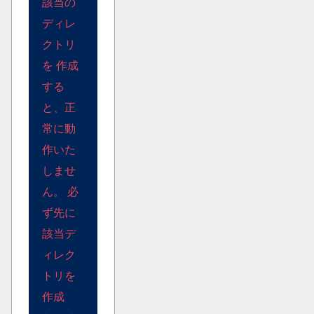
該当の
ディレ
クトリ
を 作成
する
と、正
常に動
作いた
しませ
ん。 必
ず先に
該当デ
ィレク
トリを
作成