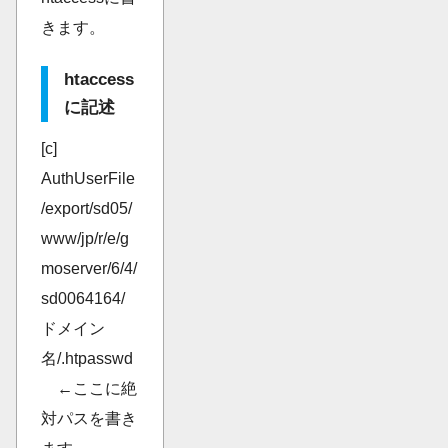
きます。
htaccess
に記述
[c]
AuthUserFile
/export/sd05/
www/jp/r/e/g
moserver/6/4/
sd0064164/
ドメイン
名/.htpasswd
←ここに絶
対パスを書き