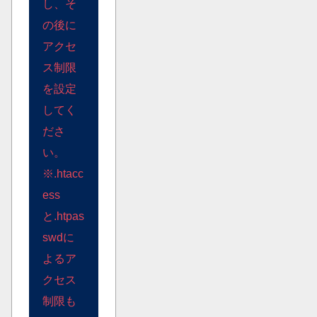
し、そ
の後に
アクセ
ス制限
を設定
してく
ださ
い。
※.htacc
ess
と.htpas
swdに
よるア
クセス
制限も