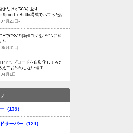
画像だけが503を返す —
iteSpeed + Bottle構成でハマった話
年07月20日-
g CEでCSVの操作ログをJSONに変
みた
年05月31日-
でFTPアップロードを自動化してみた
あえてお勧めしない理由
年04月1日-
リ
ー（135）
ドサーバー（129）