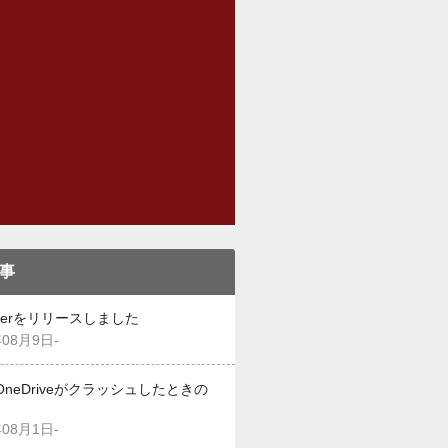
事
eekerをリリースしました
年08月9日-
OneDriveがクラッシュしたときの
年08月1日-