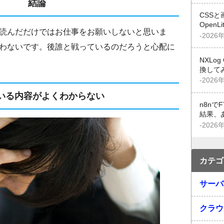
結論
CSSと
OpenL
読んだだけではお仕事をお願いしないと思いま
-2026
わないです。後誰と戦っているのだろうと心配に
NXLo
換して
-2026
いる内容がよくわからない
n8n
結果、
-2026
カテゴ
サーバ
クラウ