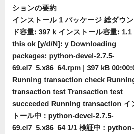
ションの要約
インストール 1 パッケージ 総ダウ
ド容量: 397 k インストール容量: 1.1 M
this ok [y/d/N]: y Downloading
packages: python-devel-2.7.5-
69.el7_5.x86_64.rpm | 397 kB 00:00:
Running transaction check Runnin
transaction test Transaction test
succeeded Running transaction 
トール中 : python-devel-2.7.5-
69.el7_5.x86_64 1/1 検証中 : python-