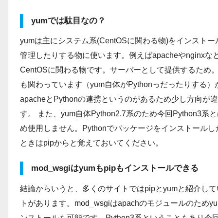
yumでは駄目なの？
yumは主にシステム系(CentOSに関わる物)をインスト
管理したりする物に使います。例えばapacheやnginxな
CentOSに関わる物です。サーバーとして提供するため。Py
も関わっています（yum自体がPythonっだったりする
apacheとPythonの連携というのがあるため少し方向が
す。 また、yum自体Python2.7系のため今回Python3
め使用しません。Pythonでパッケージをインストール
ときはpipからと覚えておいてください。
mod_wsgiはyumもpipもインストールできる
結論からいうと、多くのサイトではpipとyumと紹介し
トがあります。mod_wsgiはapachのモジュールのためy
ンストールも可能です。Python3系ということもあり今回