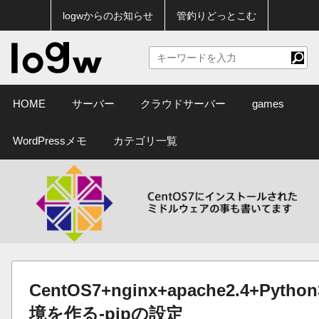
logwからのお知らせ
管釣りどっとこむ
HOME
サーバー
クラウドサーバー
games
WordPressメモ
カテゴリ一覧
CentOS7+nginx+apache2.4+Pyth
境を作る-pipの設定