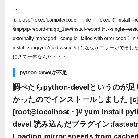
', '
');f.close();exec(compile(code, __file__, 'exec'))" install --
/tmp/pip-record-muqp_1sw/install-record.txt --single-versi
externally-managed --compile" failed with error code 1 in 
install-zbbqryed/mod-wsgi/ [/c] となぜかエラーがで
にきて一体なんだ・・・
python-develが不足
調べたらpython-develというのが
かったのでインストールしました [c
[root@localhost ~]# yum install py
devel 読み込んだプラグイン:fastestm
Loading mirror speeds from cache