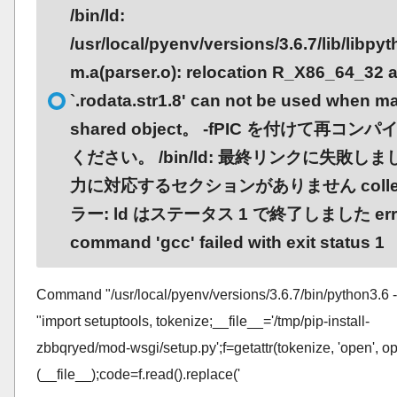
/bin/ld:
/usr/local/pyenv/versions/3.6.7/lib/libpy
m.a(parser.o): relocation R_X86_64_32 
`.rodata.str1.8' can not be used when m
shared object。 -fPIC を付けて再コン
ください。 /bin/ld: 最終リンクに失敗しまし
力に対応するセクションがありません collec
ラー: ld はステータス 1 で終了しました erro
command 'gcc' failed with exit status 1
Command "/usr/local/pyenv/versions/3.6.7/bin/python3.6 -
"import setuptools, tokenize;__file__='/tmp/pip-install-
zbbqryed/mod-wsgi/setup.py';f=getattr(tokenize, 'open', o
(__file__);code=f.read().replace('