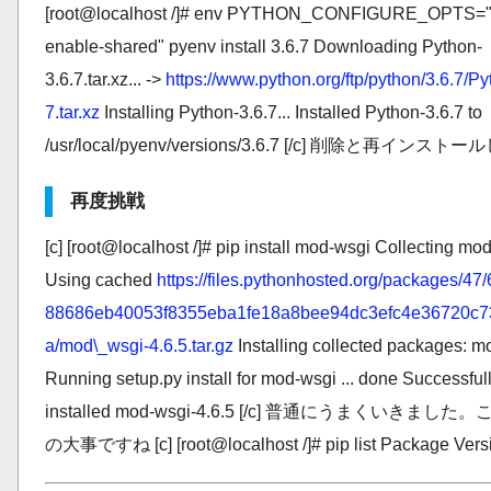
[root@localhost /]# env PYTHON_CONFIGURE_OPTS="
enable-shared" pyenv install 3.6.7 Downloading Python-
3.6.7.tar.xz... ->
https://www.python.org/ftp/python/3.6.7/Py
7.tar.xz
Installing Python-3.6.7... Installed Python-3.6.7 to
/usr/local/pyenv/versions/3.6.7 [/c] 削除と再インス
再度挑戦
[c] [root@localhost /]# pip install mod-wsgi Collecting mo
Using cached
https://files.pythonhosted.org/packages/47
88686eb40053f8355eba1fe18a8bee94dc3efc4e36720c
a/mod\_wsgi-4.6.5.tar.gz
Installing collected packages: m
Running setup.py install for mod-wsgi ... done Successful
installed mod-wsgi-4.6.5 [/c] 普通にうまくいきまし
の大事ですね [c] [root@localhost /]# pip list Package Vers