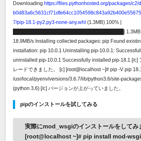
Downloading
https://files.pythonhosted.org/packages/c2/
b0d83a6c5631cf71dfe64cc1054598c843a92b400e5567
7/pip-18.1-py2.py3-none-any.whl
(1.3MB) 100% |
████████████████████████████████| 1.3MB
18.9MB/s Installing collected packages: pip Found existi
installation: pip 10.0.1 Uninstalling pip-10.0.1: Successful
uninstalled pip-10.0.1 Successfully installed pip-18.1 [
レードできました。 [c] [root@localhost ~]# pip -V pip 18.1
/usr/local/pyenv/versions/3.6.7/lib/python3.6/site-package
(python 3.6) [/c] バージョンが上がっていました。
pipのインストールを試してみる
実際にmod_wsgiのインストールをしてみます
[root@localhost ~]# pip install mod-wsg