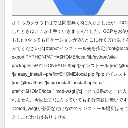
さくらのクラウドはでは問題無く3に入りましたが、GC
したときはここが上手くいきませんでした。GCPをお使
もしpipやってもロケーションが2のとこに行く方は以下
みてください [c] #pipのインストール先を指定 [root@localho
export PYTHONPATH=$HOME/local/lib/python/site-
packages:$PYTHONPATH #pipをインストール [root@loca
/]# easy_install --prefix=$HOME/local pip #pipでイン
[root@localhost /]# pip install --install-option="--
prefix=$HOME/local" mod-wsgi [/c] これで3系のと
れません。今回は2.7に入っていても多分問題は無いです。4
のmod_wsgiが必要なだけなのでインストール場所はそ
きくこだわりはありません。