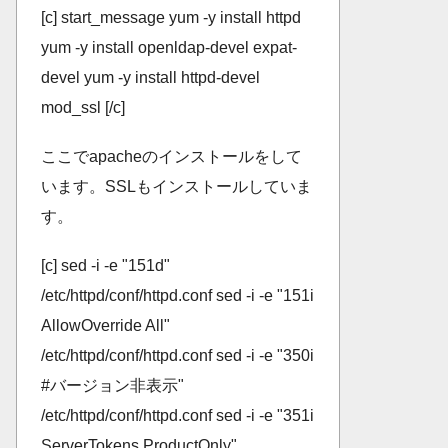
[c] start_message yum -y install httpd
yum -y install openldap-devel expat-
devel yum -y install httpd-devel
mod_ssl [/c]
ここでapacheのインストールをして
います。SSLもインストールしていま
す。
[c] sed -i -e "151d"
/etc/httpd/conf/httpd.conf sed -i -e "151i
AllowOverride All"
/etc/httpd/conf/httpd.conf sed -i -e "350i
#バージョン非表示"
/etc/httpd/conf/httpd.conf sed -i -e "351i
ServerTokens ProductOnly"