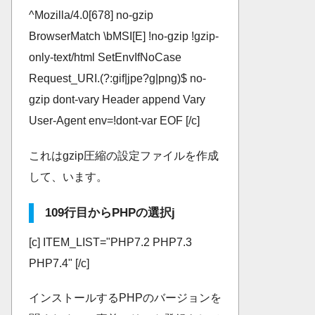
^Mozilla/4.0[678] no-gzip
BrowserMatch \bMSI[E] !no-gzip !gzip-
only-text/html SetEnvIfNoCase
Request_URI.(?:gif|jpe?g|png)$ no-
gzip dont-vary Header append Vary
User-Agent env=!dont-var EOF [/c]
これはgzip圧縮の設定ファイルを作成
して、います。
109行目からPHPの選択j
[c] ITEM_LIST="PHP7.2 PHP7.3
PHP7.4" [/c]
インストールするPHPのバージョンを