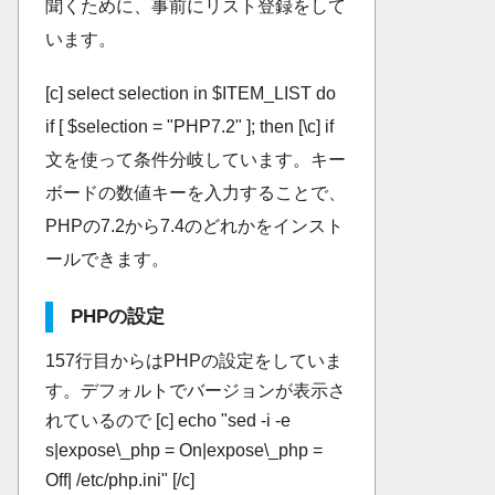
聞くために、事前にリスト登録をして
います。
[c] select selection in $ITEM_LIST do
if [ $selection = "PHP7.2" ]; then [\c] if
文を使って条件分岐しています。キー
ボードの数値キーを入力することで、
PHPの7.2から7.4のどれかをインスト
ールできます。
PHPの設定
157行目からはPHPの設定をしていま
す。デフォルトでバージョンが表示さ
れているので [c] echo "sed -i -e
s|expose\_php = On|expose\_php =
Off| /etc/php.ini" [/c]