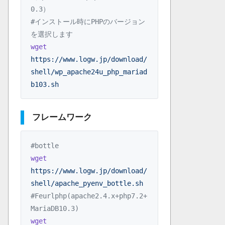
0.3）
#インストール時にPHPのバージョン
を選択します
wget
https://www.logw.jp/download/
shell/wp_apache24u_php_mariad
b103.sh
フレームワーク
#bottle
wget
https://www.logw.jp/download/
shell/apache_pyenv_bottle.sh
#Feurlphp(apache2.4.x+php7.2+
MariaDB10.3)
wget