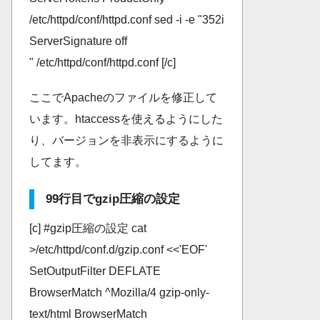
/etc/httpd/conf/httpd.conf sed -i -e "352i
ServerSignature off
" /etc/httpd/conf/httpd.conf [/c]
ここでApacheのファイルを修正して
います。htaccessを使えるようにした
り、バージョンを非表示にするように
してます。
99行目でgzip圧縮の設定
[c] #gzip圧縮の設定 cat
>/etc/httpd/conf.d/gzip.conf <<'EOF'
SetOutputFilter DEFLATE
BrowserMatch ^Mozilla/4 gzip-only-
text/html BrowserMatch