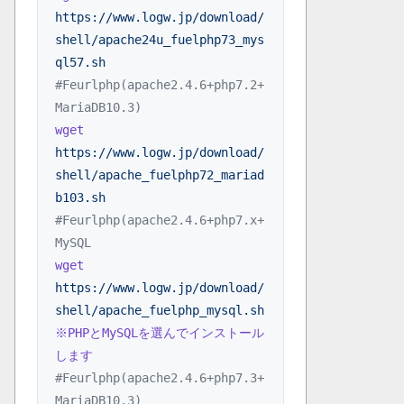
https://www.logw.jp/download/
shell/apache24u_fuelphp73_mys
ql57.sh
#Feurlphp(apache2.4.6+php7.2+
MariaDB10.3)
wget
https://www.logw.jp/download/
shell/apache_fuelphp72_mariad
b103.sh
#Feurlphp(apache2.4.6+php7.x+
MySQL
wget
https://www.logw.jp/download/
shell/apache_fuelphp_mysql.sh
※PHPとMySQLを選んでインストール
します
#Feurlphp(apache2.4.6+php7.3+
MariaDB10.3)