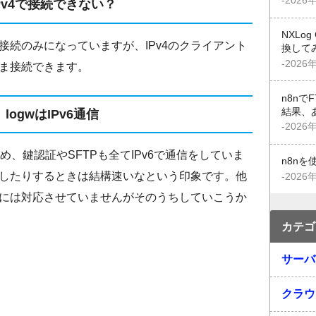
-2026
Pv4で接続できない？
NXLo
の接続のみになっていますが、IPv4のクライアント
換して
-2026
ま接続できます。
n8n
結果、
logwはIPv6通信
-2026
るため、鍵認証やSFTPも全てIPv6で通信をしていま
n8n
したりするときは結構速いなという印象です。他
-2026
セスには対応させていませんがそのうちしていこうか
カテゴ
サーバ
クラウ