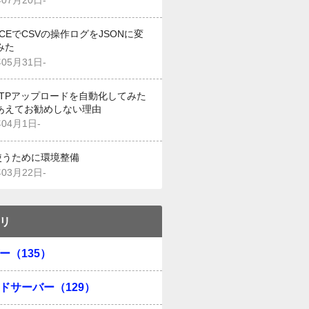
年07月20日-
g CEでCSVの操作ログをJSONに変
みた
年05月31日-
でFTPアップロードを自動化してみた
あえてお勧めしない理由
年04月1日-
を使うために環境整備
年03月22日-
リ
ー（135）
ドサーバー（129）