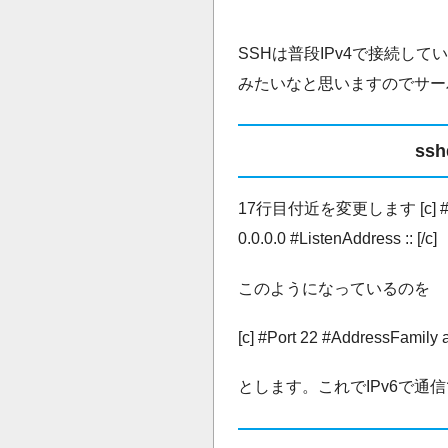
SSHは普段IPv4で接続し
みたいなと思いますのでサー
ss
17行目付近を変更します [c] #Port 
0.0.0.0 #ListenAddress :: [/c]
このようになっているのを
[c] #Port 22 #AddressFamily a
とします。これでIPv6で通