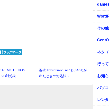
game
Word
その他
Cent
ネタ（
行って
G: REMOTE HOST
要求 libbrotlienc.so.1()(64bit)が
お知ら
GED!の対処法
出たときの対処法 »
パソコ
レンタ