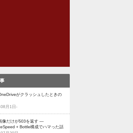
事
OneDriveがクラッシュしたときの
年08月1日-
画像だけが503を返す —
iteSpeed + Bottle構成でハマった話