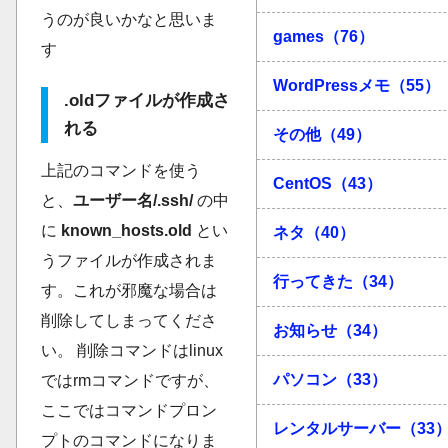
うのが良いかなと思いま
games（76）
す
WordPressメモ（55）
.oldファイルが作成さ
れる
その他（49）
上記のコマンドを使う
CentOS（43）
と、
ユーザー名/.ssh/
の中
に
known_hosts.old
とい
ネタ（40）
うファイルが作成されま
行ってきた（34）
す。これが邪魔な場合は
削除してしまってくださ
お知らせ（34）
い。 削除コマンドはlinux
パソコン（33）
ではrmコマンドですが、
ここではコマンドプロン
レンタルサーバー（33
プトのコマンドになりま