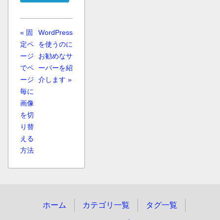
« 固
WordPress
定ペ
を使うのに
ージ
お勧めなサ
でペ
ーバーを紹
ージ
介します »
毎に
画像
を切
り替
える
方法
ホーム
カテゴリ一覧
タグ一覧