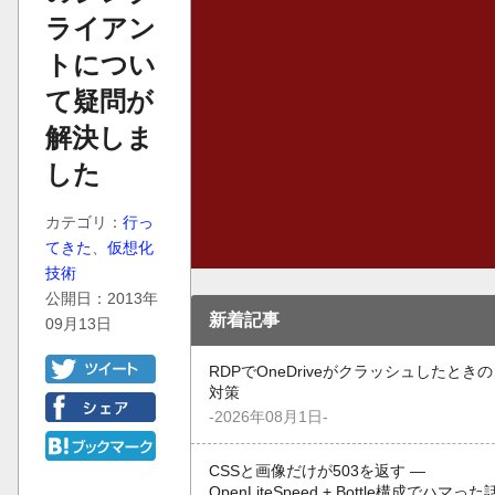
ライアン
トについ
て疑問が
解決しま
した
カテゴリ：
行っ
てきた
、
仮想化
技術
公開日：2013年
新着記事
09月13日
RDPでOneDriveがクラッシュしたときの
対策
-2026年08月1日-
CSSと画像だけが503を返す —
OpenLiteSpeed + Bottle構成でハマった