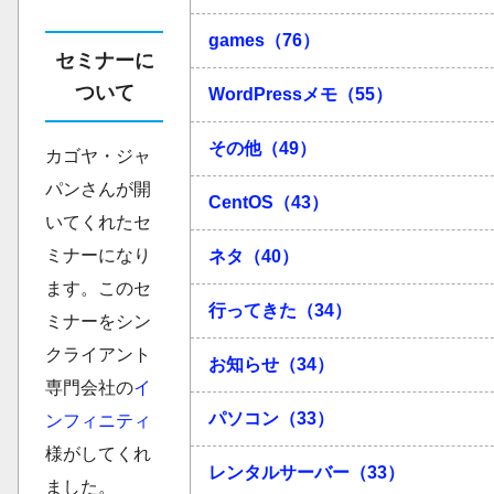
games（76）
セミナーに
ついて
WordPressメモ（55）
その他（49）
カゴヤ・ジャ
パンさんが開
CentOS（43）
いてくれたセ
ミナーになり
ネタ（40）
ます。このセ
行ってきた（34）
ミナーをシン
クライアント
お知らせ（34）
専門会社の
イ
パソコン（33）
ンフィニティ
様がしてくれ
レンタルサーバー（33）
ました。