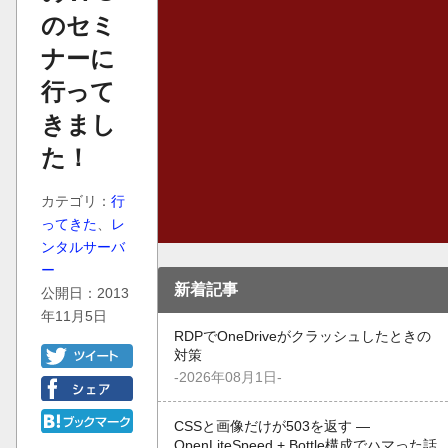
のセミ
ナーに
行って
きまし
た！
カテゴリ：
行
ってきた
、
レ
ンタルサーバ
ー
新着記事
公開日：2013
年11月5日
RDPでOneDriveがクラッシュしたときの
対策
-2026年08月1日-
CSSと画像だけが503を返す —
OpenLiteSpeed + Bottle構成でハマった話