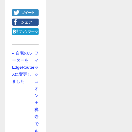
« 自宅のル
フ
ーターを
ィ
EdgeRouter
ッ
Xに変更し
シ
ました
ュ
オ
ン
王
禅
寺
で
ル