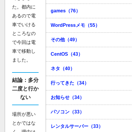
た。都内に
games（76）
あるので電
車でいける
WordPressメモ（55）
ところなの
その他（49）
で今回は電
車で移動し
CentOS（43）
ました。
ネタ（40）
結論：多分
行ってきた（34）
二度と行か
ない
お知らせ（34）
パソコン（33）
場所が悪い
とかではな
レンタルサーバー（33）
く、理由は