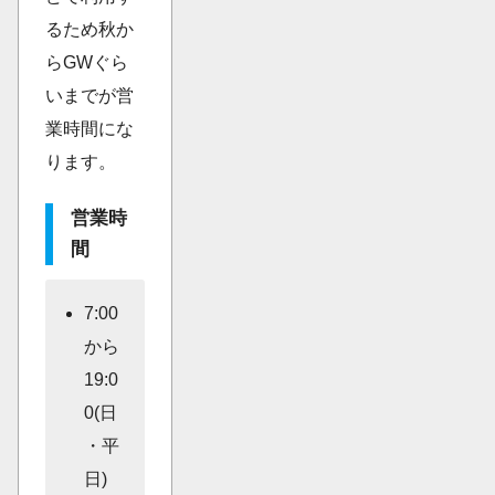
るため秋か
らGWぐら
いまでが営
業時間にな
ります。
営業時
間
7:00
から
19:0
0(日
・平
日)