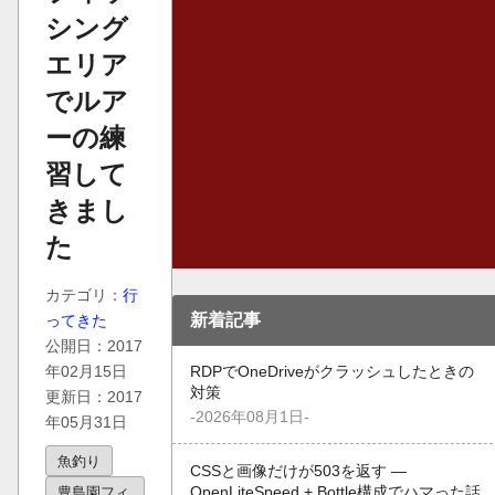
シング
エリア
でルア
ーの練
習して
きまし
た
カテゴリ：
行
新着記事
ってきた
公開日：2017
年02月15日
RDPでOneDriveがクラッシュしたときの
対策
更新日：2017
-2026年08月1日-
年05月31日
魚釣り
CSSと画像だけが503を返す —
豊島園フィ
OpenLiteSpeed + Bottle構成でハマった話