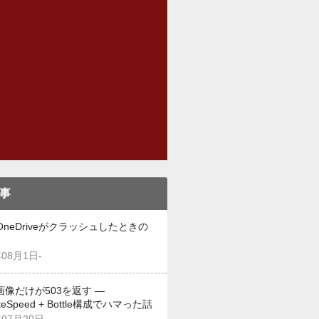
事
OneDriveがクラッシュしたときの
年08月1日-
画像だけが503を返す —
iteSpeed + Bottle構成でハマった話