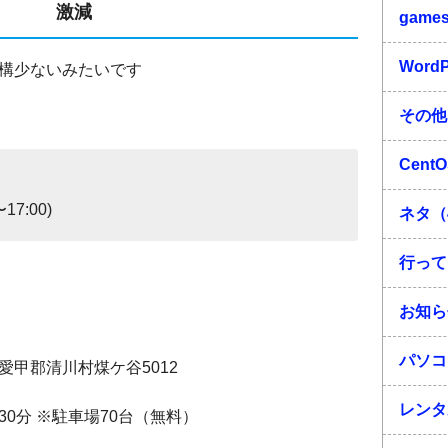
激減
game
Word
構少ないみたいです
その他
Cent
7:00)
ネタ（
行って
お知ら
パソコ
川県愛甲郡清川村煤ケ谷5012
レンタ
30分 ※駐車場70台（無料）