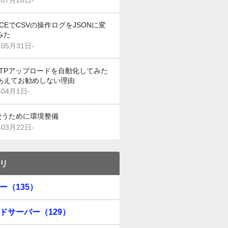
年07月20日-
g CEでCSVの操作ログをJSONに変
みた
年05月31日-
でFTPアップロードを自動化してみた
あえてお勧めしない理由
年04月1日-
を使うために環境整備
年03月22日-
リ
ー（135）
ドサーバー（129）