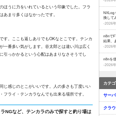
-2026
のほうに力をいれているという印象でした。フラ
NXLo
はあまり多くはなかったです。
換して
-2026
n8n
です。ここも返しありでもOKなとこです。テンカ
結果、
が一番多い気がします。谷太郎とは違い川は広く
-2026
に引っかかるという心配はあまりなさそうでし
n8n
-2026
カテゴ
同じ感じのとこがいいです。人の多さも丁度いい
・フライ・テンカラなんでも出来る場所です。
サーバ
クラウ
カラNGなど、テンカラのみで探すと釣り場は