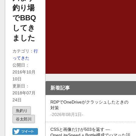
釣り場
でBBQ
してき
ました
カテゴリ：
行
ってきた
公開日：
2016年10月
10日
更新日：
新着記事
2018年07月
24日
RDPでOneDriveがクラッシュしたときの
対策
魚釣り
-2026年08月1日-
谷太郎川
CSSと画像だけが503を返す —
OpenLiteSpeed + Bottle構成でハマった話