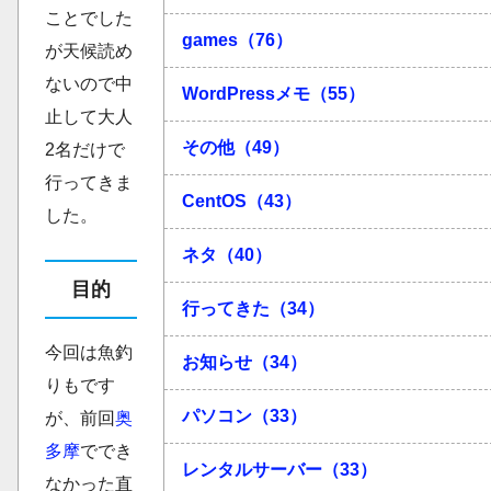
ことでした
games（76）
が天候読め
ないので中
WordPressメモ（55）
止して大人
その他（49）
2名だけで
行ってきま
CentOS（43）
した。
ネタ（40）
目的
行ってきた（34）
今回は魚釣
お知らせ（34）
りもです
パソコン（33）
が、前回
奥
多摩
ででき
レンタルサーバー（33）
なかった直