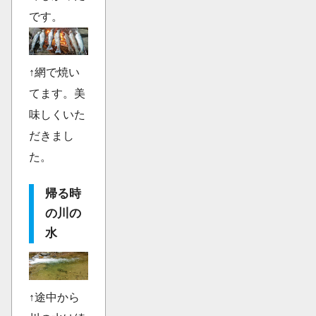
です。
↑網で焼い
てます。美
味しくいた
だきまし
た。
帰る時
の川の
水
↑途中から