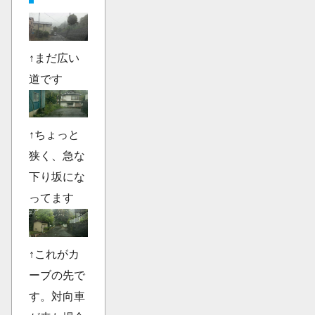
↑まだ広い
道です
↑ちょっと
狭く、急な
下り坂にな
ってます
↑これがカ
ーブの先で
す。対向車