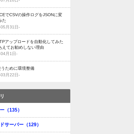
年07月20日-
g CEでCSVの操作ログをJSONに変
みた
年05月31日-
でFTPアップロードを自動化してみた
あえてお勧めしない理由
年04月1日-
を使うために環境整備
年03月22日-
リ
ー（135）
ドサーバー（129）