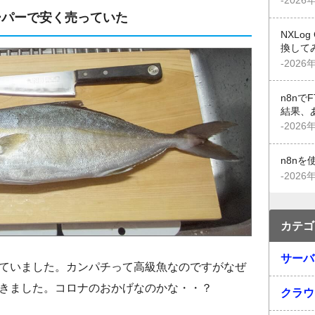
-2026
ーパーで安く売っていた
NXLo
換して
-2026
n8n
結果、
-2026
n8n
-2026
カテゴ
サーバ
ていました。カンパチって高級魚なのですがなぜ
きました。コロナのおかげなのかな・・？
クラウ