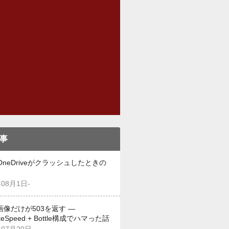
事
OneDriveがクラッシュしたときの
年08月1日-
画像だけが503を返す —
iteSpeed + Bottle構成でハマった話