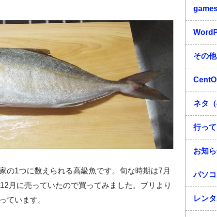
game
Word
その他
Cent
ネタ（
行って
お知ら
家の1つに数えられる高級魚です。旬な時期は7月
パソコ
、12月に売っていたので買ってみました。ブリより
レンタ
っています。