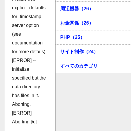
explicit_defaults_
周辺機器（26）
for_timestamp
お金関係（26）
server option
(see
PHP（25）
documentation
for more details).
サイト制作（24）
[ERROR] --
すべてのカテゴリ
initialize
specified but the
data directory
has files in it.
Aborting.
[ERROR]
Aborting [/c]