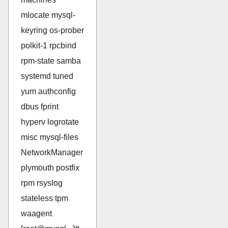
mlocate mysql-
keyring os-prober
polkit-1 rpcbind
rpm-state samba
systemd tuned
yum authconfig
dbus fprint
hyperv logrotate
misc mysql-files
NetworkManager
plymouth postfix
rpm rsyslog
stateless tpm
waagent