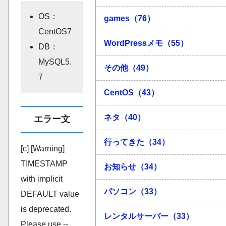
OS：
games（76）
CentOS7
WordPressメモ（55）
DB：
MySQL5.
その他（49）
7
CentOS（43）
ネタ（40）
エラー文
行ってきた（34）
[c] [Warning]
TIMESTAMP
お知らせ（34）
with implicit
パソコン（33）
DEFAULT value
is deprecated.
レンタルサーバー（33）
Please use --