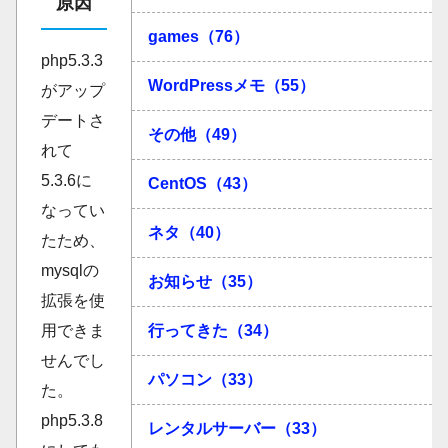
原因
games（76）
php5.3.3
WordPressメモ（55）
がアップ
デートさ
その他（49）
れて
5.3.6に
CentOS（43）
なってい
ネタ（40）
たため、
mysqlの
お知らせ（35）
拡張を使
行ってきた（34）
用できま
せんでし
パソコン（33）
た。
php5.3.8
レンタルサーバー（33）