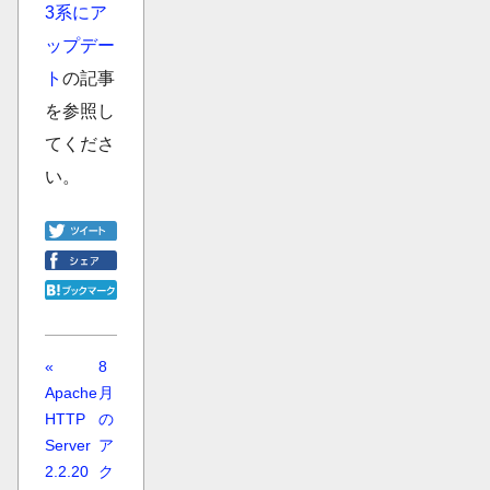
3系にア
ップデー
ト
の記事
を参照し
てくださ
い。
«
8
Apache
月
HTTP
の
Server
ア
2.2.20
ク