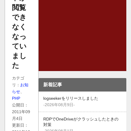
閲覧
でき
なく
なっ
てい
まし
た
カテゴ
新着記事
リ：
お知
らせ
、
PHP
logseekerをリリースしました
-2026年08月9日-
公開日：
2011年09
月4日
RDPでOneDriveがクラッシュしたときの
対策
更新日：