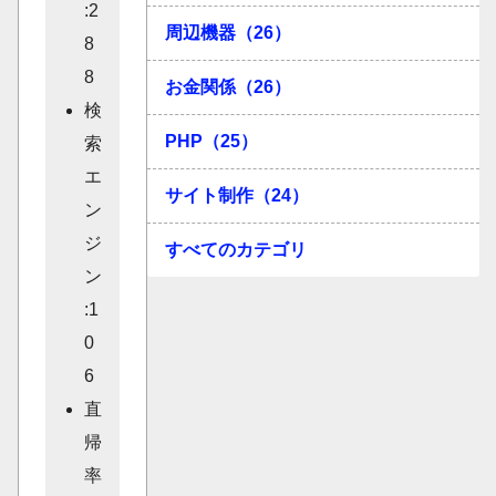
:2
周辺機器（26）
8
8
お金関係（26）
検
PHP（25）
索
エ
サイト制作（24）
ン
ジ
すべてのカテゴリ
ン
:1
0
6
直
帰
率