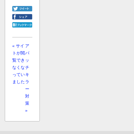
« サイ
ア
トが閲
パ
覧でき
ッ
なくな
チ
ってい
キ
ました
ラ
ー
対
策
»