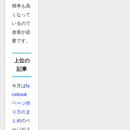
帰率も高
くなって
いるので
改善が必
要です。
上位の
記事
今月は
fa
cebook
ページ作
り方のま
とめ
のペ
ージが上