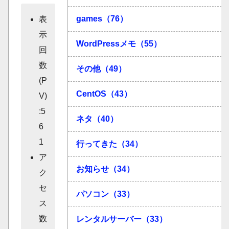
games（76）
表
示
WordPressメモ（55）
回
数
その他（49）
(P
CentOS（43）
V)
:5
ネタ（40）
6
1
行ってきた（34）
ア
お知らせ（34）
ク
セ
パソコン（33）
ス
数
レンタルサーバー（33）