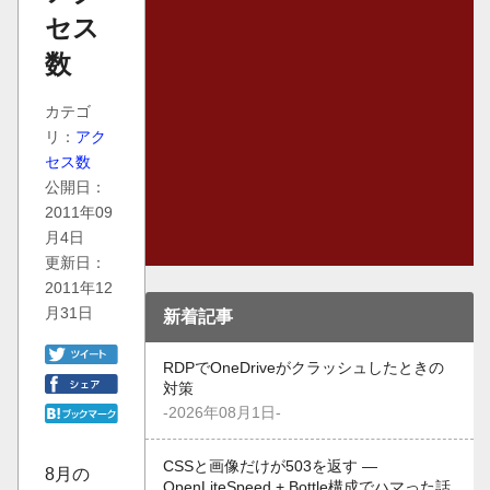
セス
数
カテゴ
リ：
アク
セス数
公開日：
2011年09
月4日
更新日：
2011年12
月31日
新着記事
RDPでOneDriveがクラッシュしたときの
対策
-2026年08月1日-
CSSと画像だけが503を返す —
8月の
OpenLiteSpeed + Bottle構成でハマった話