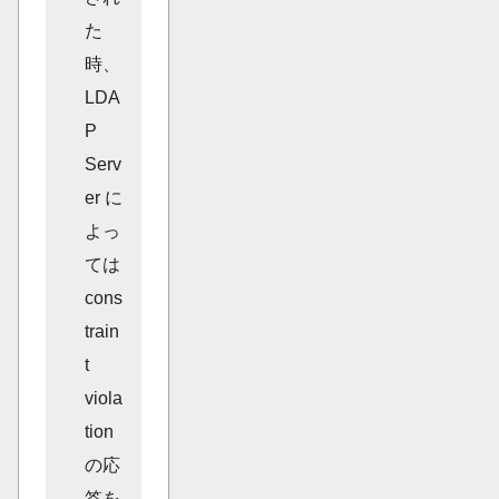
た
時、
LDA
P
Serv
er に
よっ
ては
cons
train
t
viola
tion
の応
答を