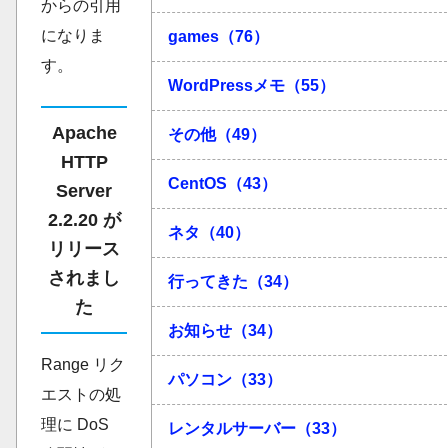
からの引用
になりま
games（76）
す。
WordPressメモ（55）
Apache
その他（49）
HTTP
CentOS（43）
Server
2.2.20 が
ネタ（40）
リリース
されまし
行ってきた（34）
た
お知らせ（34）
Range リク
パソコン（33）
エストの処
理に DoS
レンタルサーバー（33）