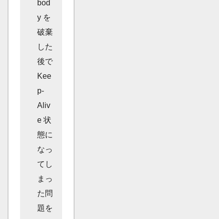
bod
y を
破棄
した
後で
Kee
p-
Aliv
e 状
態に
なっ
てし
まっ
た問
題を