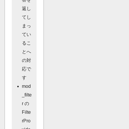
返し
てし
まっ
てい
るこ
とへ
の対
応で
す
mod
_filte
r の
Filte
rPro