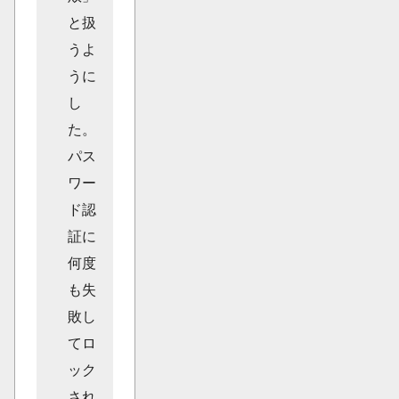
と扱
うよ
うに
し
た。
パス
ワー
ド認
証に
何度
も失
敗し
てロ
ック
され