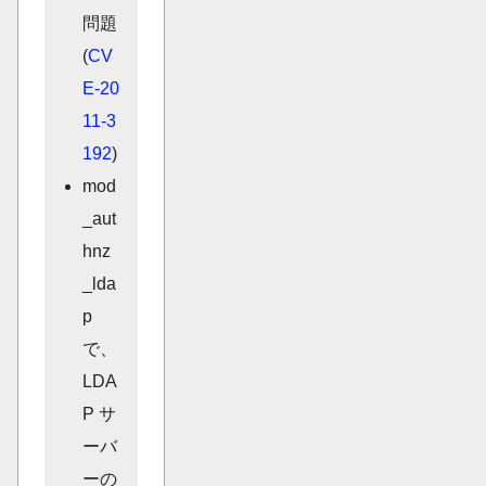
問題
(
CV
E-20
11-3
192
)
mod
_aut
hnz
_lda
p
で、
LDA
P サ
ーバ
ーの