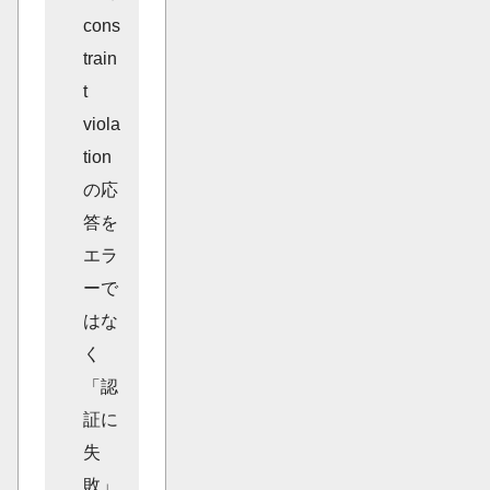
cons
train
t
viola
tion
の応
答を
エラ
ーで
はな
く
「認
証に
失
敗」