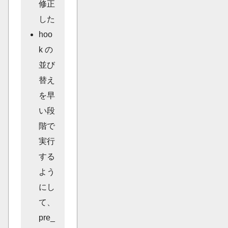
修正
した
hoo
k の
並び
替え
を早
い段
階で
実行
する
よう
にし
て、
pre_