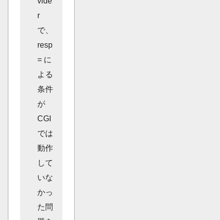
vide
r
で、
resp
= に
よる
条件
が
CGI
では
動作
して
いな
かっ
た問