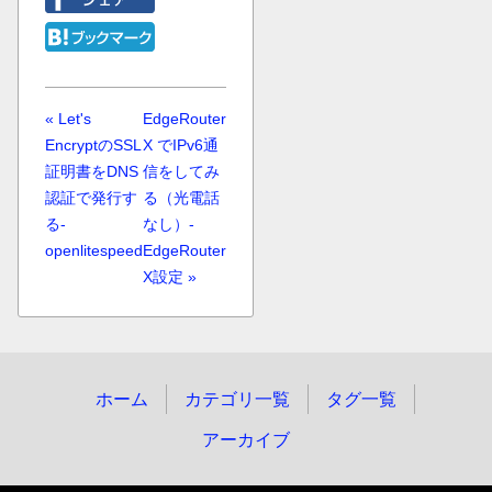
« Let's
EdgeRouter
EncryptのSSL
X でIPv6通
証明書をDNS
信をしてみ
認証で発行す
る（光電話
る-
なし）-
openlitespeed
EdgeRouter
X設定 »
ホーム
カテゴリ一覧
タグ一覧
アーカイブ