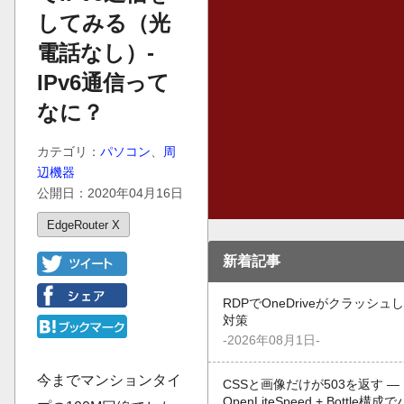
してみる（光
電話なし）-
IPv6通信って
なに？
カテゴリ：
パソコン
、
周
辺機器
公開日：2020年04月16日
EdgeRouter X
新着記事
RDPでOneDriveがクラッシ
対策
-2026年08月1日-
今までマンションタイ
CSSと画像だけが503を返す —
OpenLiteSpeed + Bottle