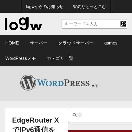
logwからのお知らせ
管釣りどっとこむ
HOME
サーバー
クラウドサーバー
games
WordPressメモ
カテゴリ一覧
EdgeRouter X
でIPv6通信を