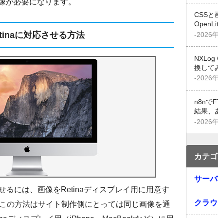
0の画像が必要になります。
CSSと
OpenL
etinaに対応させる方法
-2026
NXLo
換して
-2026
n8n
結果、
-2026
カテゴ
サーバ
させるには、画像をRetinaディスプレイ用に用意す
クラウ
この方法はサイト制作側にとっては同じ画像を通