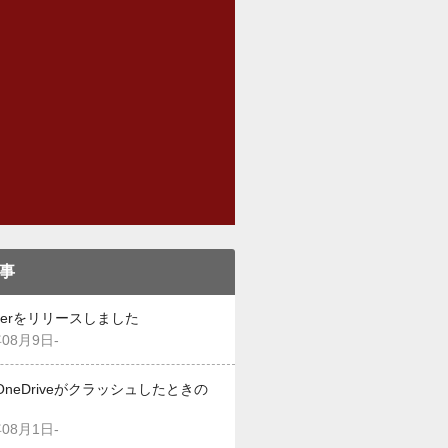
事
eekerをリリースしました
年08月9日-
OneDriveがクラッシュしたときの
年08月1日-