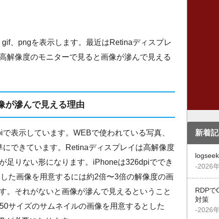
if、pngを表示します。最近はRetinaディスプレ
高解像度のモニターで見ると画像が滲んで見える
像が滲んで見える理由
新着記
piで表示しています。WEBで使われている写真、
準にできています。Retinaディスプレイは高解像度
logs
りない形になります。iPhoneは326dpiででき
-2026
最適した画像を用意するには約2倍〜3倍の解像度の画
RDPで
す。それがないと画像が滲んで見えるということ
対策
×150サイズのサムネイルの画像を用意するとした
-2026