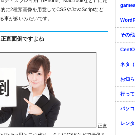
tinaディスプレイ用（iPhone、MacBookなど）に用
game
に2種類画像を用意してCSSやJavaScriptなど
る事が多いみたいです。
Word
その他
正直面倒ですよね
Cent
ネタ（
お知ら
行って
パソコ
レンタ
正直
Retina用と二つ作り、さらにCSSなどで画像を