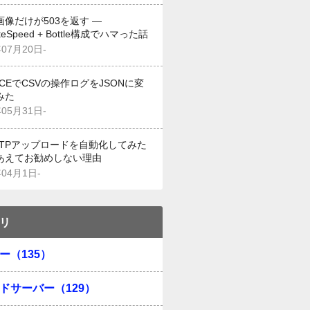
画像だけが503を返す —
iteSpeed + Bottle構成でハマった話
年07月20日-
g CEでCSVの操作ログをJSONに変
みた
年05月31日-
でFTPアップロードを自動化してみた
あえてお勧めしない理由
年04月1日-
リ
ー（135）
ドサーバー（129）