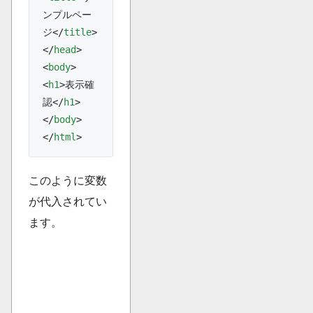
ンプルペー
ジ</
title
>
</
head
>
<
body
>
<
h1
>表示確
認</
h1
>
</
body
>
</
html
>
このように変数
が代入されてい
ます。