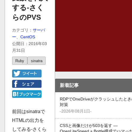
する-さく
らのPVS
カテゴリ：
サーバ
ー
、
CentOS
公開日：2016年03
月31日
Ruby
sinatra
新着記事
RDPでOneDriveがクラッシュしたと
対策
-2026年08月1日-
前回はsinatraで
HTMLの出力を
CSSと画像だけが503を返す —
してみる-さくら
OpenLiteSpeed + Bottle構成でハマ