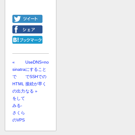
«
UseDNS=no
sinatra
にすること
で
でSSHでの
HTML
接続が早く
の出力
なる »
をして
みる-
さくら
のVPS