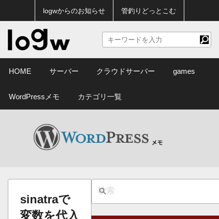
logwからのお知らせ
管釣りどっとこむ
HOME
サーバー
クラウドサーバー
games
WordPressメモ
カテゴリ一覧
sinatraで
変数を代入