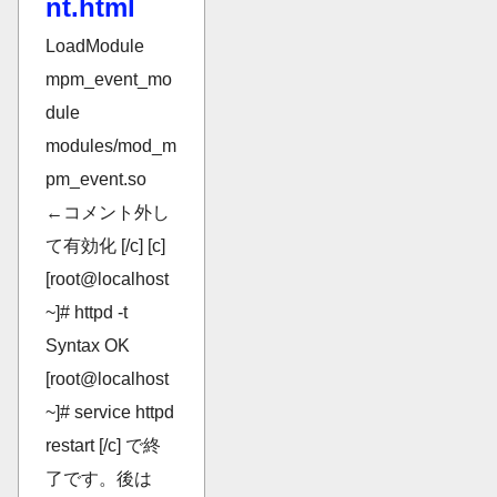
nt.html
LoadModule
mpm_event_mo
dule
modules/mod_m
pm_event.so
←コメント外し
て有効化 [/c] [c]
[root@localhost
~]# httpd -t
Syntax OK
[root@localhost
~]# service httpd
restart [/c] で終
了です。後は