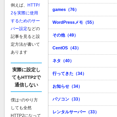
例えば、
HTTP/
games（76）
2を実際に使用
するためのサー
WordPressメモ（55）
バー設定
などの
その他（49）
記事を見ると設
定方法が書いて
CentOS（43）
あります
ネタ（40）
実際に設定し
行ってきた（34）
てもHTTP2で
通信しない
お知らせ（34）
パソコン（33）
僕は↑のやり方
しても全然
レンタルサーバー（33）
HTTP2になって