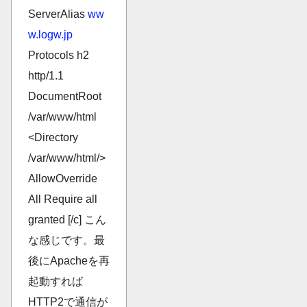
ServerAlias
ww
w.logw.jp
Protocols h2
http/1.1
DocumentRoot
/var/www/html
<Directory
/var/www/html/>
AllowOverride
All Require all
granted [/c] こん
な感じです。最
後にApacheを再
起動すれば
HTTP2で通信が