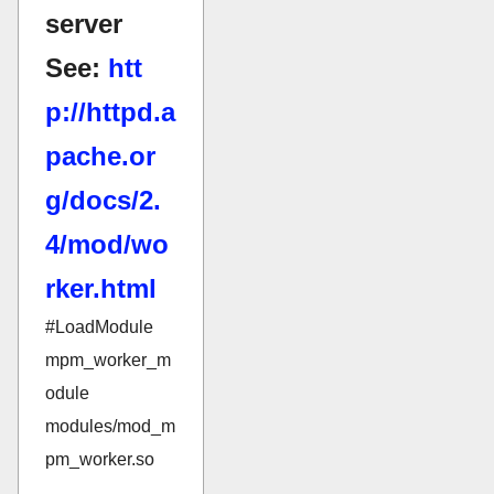
server
See:
htt
p://httpd.a
pache.or
g/docs/2.
4/mod/wo
rker.html
#LoadModule
mpm_worker_m
odule
modules/mod_m
pm_worker.so