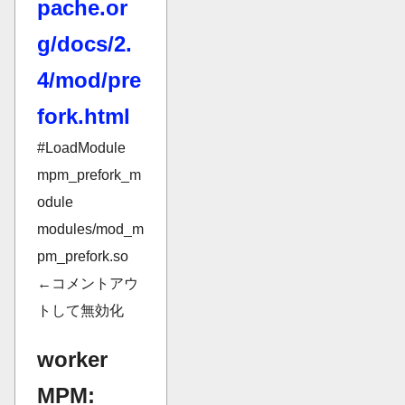
pache.or
g/docs/2.
4/mod/pre
fork.html
#LoadModule
mpm_prefork_m
odule
modules/mod_m
pm_prefork.so
←コメントアウ
トして無効化
worker
MPM: