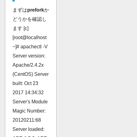
まずは
prefork
か
どうかを確認し
ます [c]
[root@localhost
~]# apachectl -V
Server version:
Apache/2.4.2x
(CentOS) Server
built: Oct 23
2017 14:34:32
Server's Module
Magic Number:
20120211:68
Server loaded: