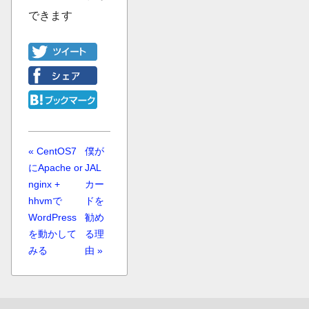
できます
« CentOS7
僕が
にApache or
JAL
nginx +
カー
hhvmで
ドを
WordPress
勧め
を動かして
る理
みる
由 »