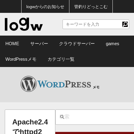
logwからのお知らせ
管釣りどっとこむ
HOME
サーバー
クラウドサーバー
games
WordPressメモ
カテゴリ一覧
Apache2.4
でhttpd2