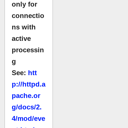
only for
connectio
ns with
active
processin
g
See:
htt
p://httpd.a
pache.or
g/docs/2.
4/mod/eve