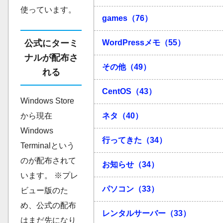
使っています。
games（76）
WordPressメモ（55）
公式にターミ
ナルが配布さ
その他（49）
れる
CentOS（43）
Windows Store
ネタ（40）
から現在
Windows
行ってきた（34）
Terminalという
のが配布されて
お知らせ（34）
います。 ※プレ
パソコン（33）
ビュー版のた
め、公式の配布
レンタルサーバー（33）
はまだ先になり